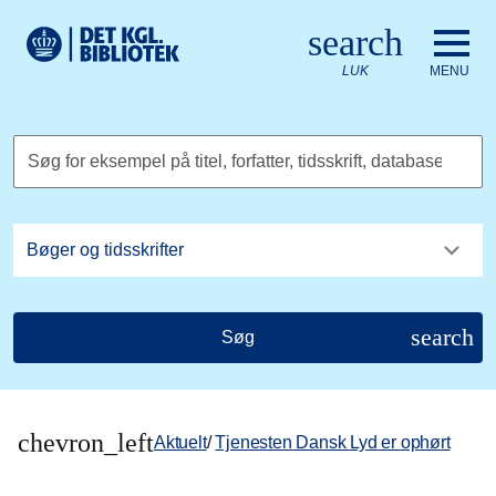
Gå til hovedindholdet
Change language to English
search
Det Kongelige Biblioteks logo. Gå til Det Kongelige Bibliote
LUK
MENU
Søg for eksempel på titel, forfatter, tidsskrift, database
search
Søg
chevron_left
Aktuelt
/
Tjenesten Dansk Lyd er ophørt