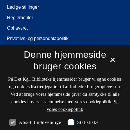
Ledige stillinger
Reglementer
Ophavsret
Privatlivs- og persondatapolitik
Tilgængelighedserklæring
Denne hjemmeside
×
Driftsstatus
bruger cookies
Cookieindstillinger
På Det Kgl. Biblioteks hjemmesider bruger vi egne cookies
og cookies fra tredjeparter til at forbedre brugeroplevelsen.
Kontaktinformationer
Ved at bruge vores hjemmeside giver du samtykke til alle
cookies i overensstemmelse med vores cookiepolitik.
Se
vores cookiepolitik
Åbningstider
Absolut nødvendige
Statistiske