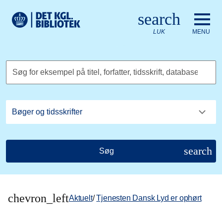
Gå til hovedindholdet
Change language to English
search
Det Kongelige Biblioteks logo. Gå til Det Kongelige Bibliote
LUK
MENU
Søg for eksempel på titel, forfatter, tidsskrift, database
search
Søg
chevron_left
Aktuelt
/
Tjenesten Dansk Lyd er ophørt