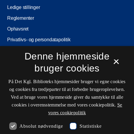
Ledige stillinger
Reglementer
Ophavsret
Privatlivs- og persondatapolitik
Tilgængelighedserklæring
Denne hjemmeside
×
Driftsstatus
bruger cookies
Cookieindstillinger
På Det Kgl. Biblioteks hjemmesider bruger vi egne cookies
og cookies fra tredjeparter til at forbedre brugeroplevelsen.
Kontaktinformationer
Ved at bruge vores hjemmeside giver du samtykke til alle
cookies i overensstemmelse med vores cookiepolitik.
Se
vores cookiepolitik
Åbningstider
Absolut nødvendige
Statistiske