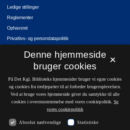
Ledige stillinger
Reglementer
Ophavsret
Privatlivs- og persondatapolitik
Tilgængelighedserklæring
Denne hjemmeside
×
Driftsstatus
bruger cookies
Cookieindstillinger
På Det Kgl. Biblioteks hjemmesider bruger vi egne cookies
og cookies fra tredjeparter til at forbedre brugeroplevelsen.
Kontaktinformationer
Ved at bruge vores hjemmeside giver du samtykke til alle
cookies i overensstemmelse med vores cookiepolitik.
Se
vores cookiepolitik
Åbningstider
Absolut nødvendige
Statistiske