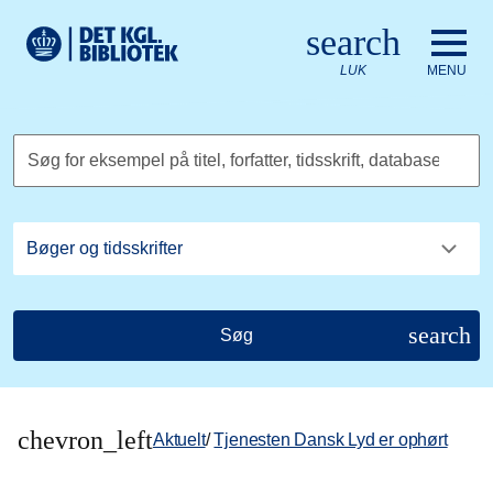
Gå til hovedindholdet
Change language to English
search
Det Kongelige Biblioteks logo. Gå til Det Kongelige Bibliote
LUK
MENU
Søg for eksempel på titel, forfatter, tidsskrift, database
search
Søg
chevron_left
Aktuelt
/
Tjenesten Dansk Lyd er ophørt