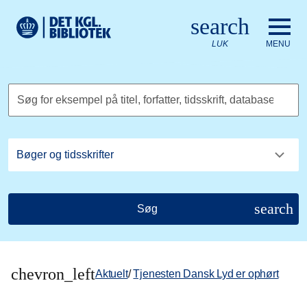
Gå til hovedindholdet
Change language to English
search
Det Kongelige Biblioteks logo. Gå til Det Kongelige Bibliote
LUK
MENU
Søg for eksempel på titel, forfatter, tidsskrift, database
search
Søg
chevron_left
Aktuelt
/
Tjenesten Dansk Lyd er ophørt