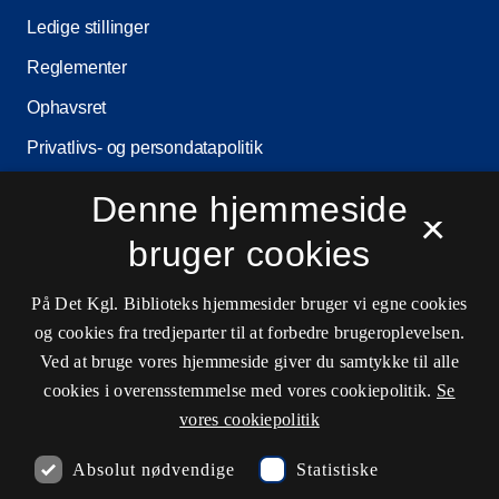
Ledige stillinger
Reglementer
Ophavsret
Privatlivs- og persondatapolitik
Tilgængelighedserklæring
Denne hjemmeside
×
Driftsstatus
bruger cookies
Cookieindstillinger
På Det Kgl. Biblioteks hjemmesider bruger vi egne cookies
og cookies fra tredjeparter til at forbedre brugeroplevelsen.
Kontaktinformationer
Ved at bruge vores hjemmeside giver du samtykke til alle
cookies i overensstemmelse med vores cookiepolitik.
Se
vores cookiepolitik
Åbningstider
Absolut nødvendige
Statistiske