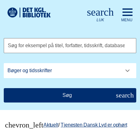
Gå til hovedindholdet
Change language to English
search
Det Kongelige Biblioteks logo. Gå til Det Kongelige Bibliote
LUK
MENU
Søg for eksempel på titel, forfatter, tidsskrift, database
search
Søg
chevron_left
Aktuelt
/
Tjenesten Dansk Lyd er ophørt