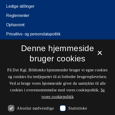
Ledige stillinger
Reglementer
Ophavsret
Privatlivs- og persondatapolitik
Tilgængelighedserklæring
Denne hjemmeside
×
Driftsstatus
bruger cookies
Cookieindstillinger
På Det Kgl. Biblioteks hjemmesider bruger vi egne cookies
og cookies fra tredjeparter til at forbedre brugeroplevelsen.
Kontaktinformationer
Ved at bruge vores hjemmeside giver du samtykke til alle
cookies i overensstemmelse med vores cookiepolitik.
Se
vores cookiepolitik
Åbningstider
Absolut nødvendige
Statistiske