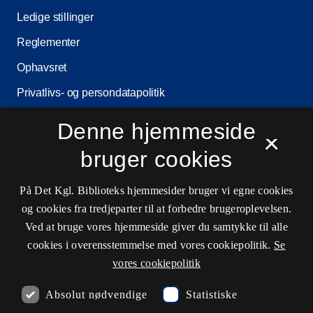
Ledige stillinger
Reglementer
Ophavsret
Privatlivs- og persondatapolitik
Tilgængelighedserklæring
Denne hjemmeside
×
Driftsstatus
bruger cookies
Cookieindstillinger
På Det Kgl. Biblioteks hjemmesider bruger vi egne cookies
og cookies fra tredjeparter til at forbedre brugeroplevelsen.
Kontaktinformationer
Ved at bruge vores hjemmeside giver du samtykke til alle
cookies i overensstemmelse med vores cookiepolitik.
Se
vores cookiepolitik
Åbningstider
Absolut nødvendige
Statistiske