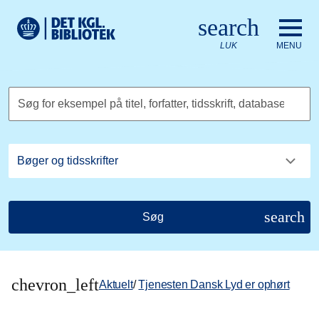
Gå til hovedindholdet
Change language to English
search
Det Kongelige Biblioteks logo. Gå til Det Kongelige Bibliote
LUK
MENU
Søg for eksempel på titel, forfatter, tidsskrift, database
search
Søg
chevron_left
Aktuelt
/
Tjenesten Dansk Lyd er ophørt