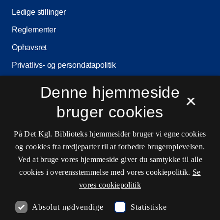
Ledige stillinger
Reglementer
Ophavsret
Privatlivs- og persondatapolitik
Tilgængelighedserklæring
Denne hjemmeside
×
Driftsstatus
bruger cookies
Cookieindstillinger
På Det Kgl. Biblioteks hjemmesider bruger vi egne cookies
og cookies fra tredjeparter til at forbedre brugeroplevelsen.
Kontaktinformationer
Ved at bruge vores hjemmeside giver du samtykke til alle
cookies i overensstemmelse med vores cookiepolitik.
Se
vores cookiepolitik
Åbningstider
Absolut nødvendige
Statistiske