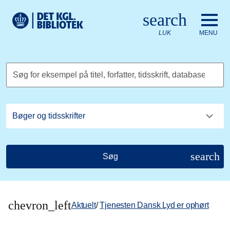
Gå til hovedindholdet
Change language to English
search
Det Kongelige Biblioteks logo. Gå til Det Kongelige Bibliote
LUK
MENU
Søg for eksempel på titel, forfatter, tidsskrift, database
search
Søg
chevron_left
Aktuelt
/
Tjenesten Dansk Lyd er ophørt