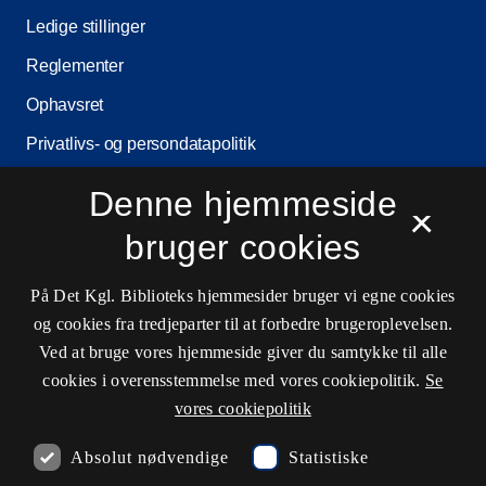
Ledige stillinger
Reglementer
Ophavsret
Privatlivs- og persondatapolitik
Tilgængelighedserklæring
Denne hjemmeside
×
Driftsstatus
bruger cookies
Cookieindstillinger
På Det Kgl. Biblioteks hjemmesider bruger vi egne cookies
og cookies fra tredjeparter til at forbedre brugeroplevelsen.
Kontaktinformationer
Ved at bruge vores hjemmeside giver du samtykke til alle
cookies i overensstemmelse med vores cookiepolitik.
Se
vores cookiepolitik
Åbningstider
Absolut nødvendige
Statistiske