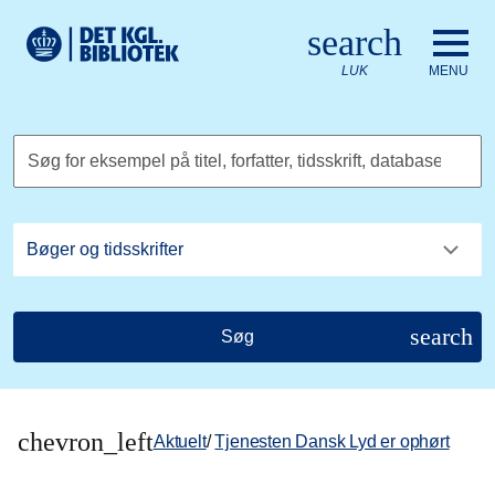
Gå til hovedindholdet
Change language to English
search
Det Kongelige Biblioteks logo. Gå til Det Kongelige Bibliote
LUK
MENU
Søg for eksempel på titel, forfatter, tidsskrift, database
search
Søg
chevron_left
Aktuelt
/
Tjenesten Dansk Lyd er ophørt