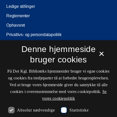
Ledige stillinger
Reglementer
Ophavsret
Privatlivs- og persondatapolitik
Tilgængelighedserklæring
Denne hjemmeside
×
Driftsstatus
bruger cookies
Cookieindstillinger
På Det Kgl. Biblioteks hjemmesider bruger vi egne cookies
og cookies fra tredjeparter til at forbedre brugeroplevelsen.
Kontaktinformationer
Ved at bruge vores hjemmeside giver du samtykke til alle
cookies i overensstemmelse med vores cookiepolitik.
Se
vores cookiepolitik
Åbningstider
Absolut nødvendige
Statistiske