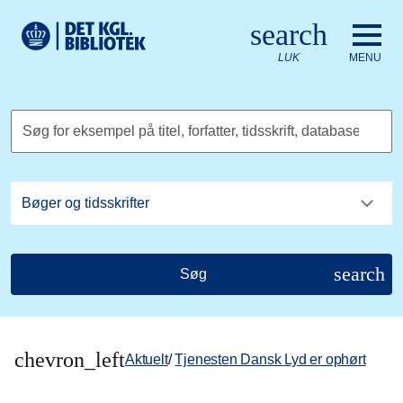
Gå til hovedindholdet
Change language to English
search
Det Kongelige Biblioteks logo. Gå til Det Kongelige Bibliote
LUK
MENU
Søg for eksempel på titel, forfatter, tidsskrift, database
search
Søg
chevron_left
Aktuelt
/
Tjenesten Dansk Lyd er ophørt