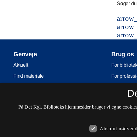
Søger du 
arrow_
arrow_
arrow_
Genveje
Brug os
Aktuelt
For bibliote
Find materiale
For professi
Inspiration
For skoler
D
Arrangementer
Møder og ko
På Det Kgl. Biblioteks hjemmesider bruger vi egne cookies 
Services
Nota-servic
Besøg os
Pligtaflever
Absolut nødvend