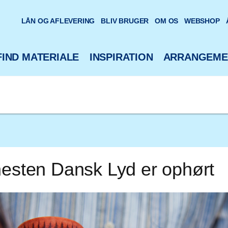
oteks hjemmeside
LÅN OG AFLEVERING
BLIV BRUGER
OM OS
WEBSHOP
FIND MATERIALE
INSPIRATION
ARRANGEME
nesten Dansk Lyd er ophørt