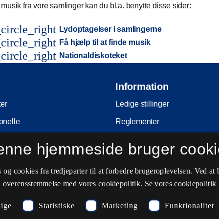
musik fra vore samlinger kan du bl.a. benytte disse sider:
circle_right
Lydoptagelser i samlingerne
circle_right
Få hjælp til at finde musik
circle_right
Nationaldiskoteket
Information
ker
Ledige stillinger
onelle
Reglementer
Ophavsret
enne hjemmeside bruger cooki
nferencer
Privatlivs- og persondatapolitik
og cookies fra tredjeparter til at forbedre brugeroplevelsen. Ved at 
e
Tilgængelighedserklæring
overensstemmelse med vores cookiepolitik.
Se vores cookiepolitik
ing
Driftsstatus
ige
Statistiske
Marketing
Funktionalitet
Cookieindstillinger