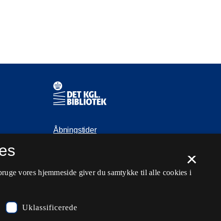
Kontaktinformationer
Åbningstider
es
Spørg biblioteket
×
kb@kb.dk
bruge vores hjemmeside giver du samtykke til alle cookies i
33 47 47 47
Pressekontakt
Uklassificerede
EAN: 5798000795297