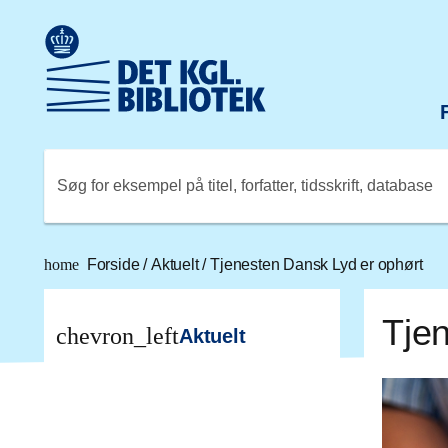
Gå til hovedindholdet
Change language to English
Det Kongelige Biblioteks logo. Gå til Det Kongelige Bibli
Søg for eksempel på titel, forfatter, tidsskrift, database
home
Forside
/
Aktuelt
/
Tjenesten Dansk Lyd er ophørt
Tje
chevron_left
Aktuelt