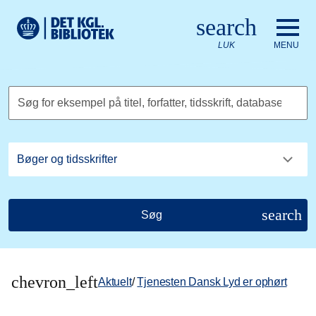
Gå til hovedindholdet
Change language to English
search
Det Kongelige Biblioteks logo. Gå til Det Kongelige Bibliote
LUK
MENU
Søg for eksempel på titel, forfatter, tidsskrift, database
search
Søg
chevron_left
Aktuelt
/
Tjenesten Dansk Lyd er ophørt