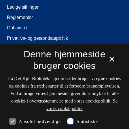
Ledige stillinger
Reglementer
Ophavsret
Privatlivs- og persondatapolitik
Tilgængelighedserklæring
Denne hjemmeside
×
Driftsstatus
bruger cookies
Cookieindstillinger
På Det Kgl. Biblioteks hjemmesider bruger vi egne cookies
og cookies fra tredjeparter til at forbedre brugeroplevelsen.
Kontaktinformationer
Ved at bruge vores hjemmeside giver du samtykke til alle
cookies i overensstemmelse med vores cookiepolitik.
Se
vores cookiepolitik
Åbningstider
Absolut nødvendige
Statistiske