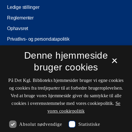
Ledige stillinger
Reglementer
Ophavsret
Privatlivs- og persondatapolitik
Tilgængelighedserklæring
Denne hjemmeside
×
Driftsstatus
bruger cookies
Cookieindstillinger
På Det Kgl. Biblioteks hjemmesider bruger vi egne cookies
og cookies fra tredjeparter til at forbedre brugeroplevelsen.
Kontaktinformationer
Ved at bruge vores hjemmeside giver du samtykke til alle
cookies i overensstemmelse med vores cookiepolitik.
Se
vores cookiepolitik
Åbningstider
Absolut nødvendige
Statistiske