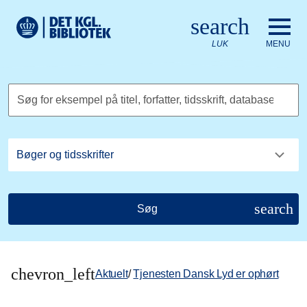
Gå til hovedindholdet
Change language to English
search
Det Kongelige Biblioteks logo. Gå til Det Kongelige Bibliote
LUK
MENU
Søg for eksempel på titel, forfatter, tidsskrift, database
search
Søg
chevron_left
Aktuelt
/
Tjenesten Dansk Lyd er ophørt