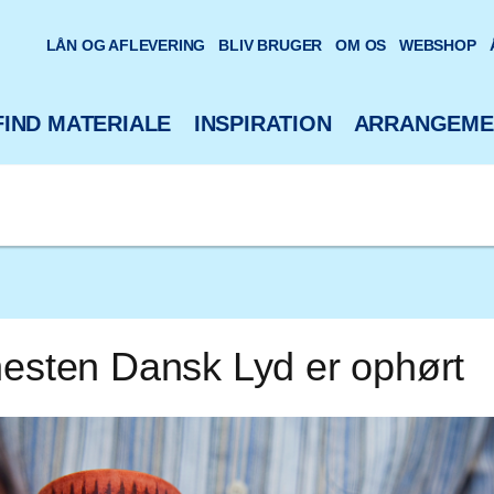
oteks hjemmeside
LÅN OG AFLEVERING
BLIV BRUGER
OM OS
WEBSHOP
FIND MATERIALE
INSPIRATION
ARRANGEME
nesten Dansk Lyd er ophørt