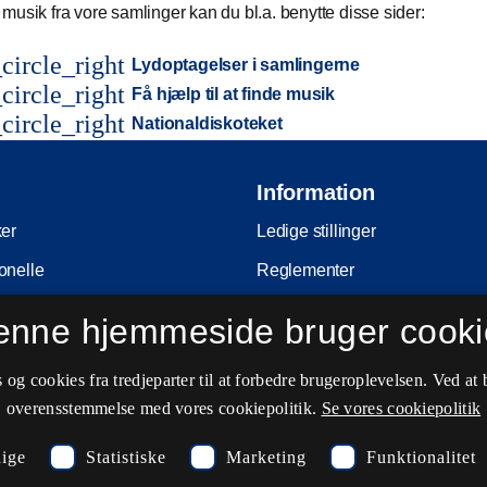
musik fra vore samlinger kan du bl.a. benytte disse sider:
circle_right
Lydoptagelser i samlingerne
circle_right
Få hjælp til at finde musik
circle_right
Nationaldiskoteket
Information
ker
Ledige stillinger
onelle
Reglementer
Ophavsret
enne hjemmeside bruger cooki
nferencer
Privatlivs- og persondatapolitik
og cookies fra tredjeparter til at forbedre brugeroplevelsen. Ved at 
e
Tilgængelighedserklæring
overensstemmelse med vores cookiepolitik.
Se vores cookiepolitik
ing
Driftsstatus
ige
Statistiske
Marketing
Funktionalitet
Cookieindstillinger