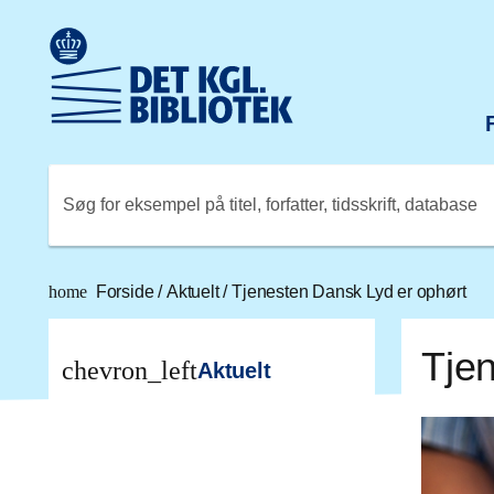
Gå til hovedindholdet
Change language to English
Det Kongelige Biblioteks logo. Gå til Det Kongelige Bibli
Søg for eksempel på titel, forfatter, tidsskrift, database
home
Forside
/
Aktuelt
/
Tjenesten Dansk Lyd er ophørt
Tje
chevron_left
Aktuelt