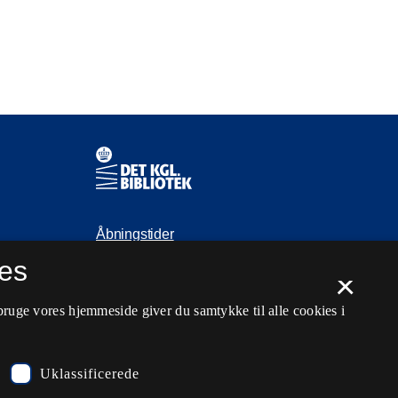
Kontaktinformationer
Åbningstider
es
Spørg biblioteket
×
kb@kb.dk
bruge vores hjemmeside giver du samtykke til alle cookies i
33 47 47 47
Pressekontakt
Uklassificerede
EAN: 5798000795297