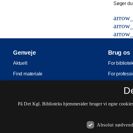
Søger du 
arrow_
arrow_
arrow_
Genveje
Brug os
Aktuelt
For bibliote
Find materiale
For professi
Inspiration
For skoler
D
Arrangementer
Møder og ko
På Det Kgl. Biblioteks hjemmesider bruger vi egne cookies 
Services
Nota-servic
Besøg os
Pligtaflever
Absolut nødvend