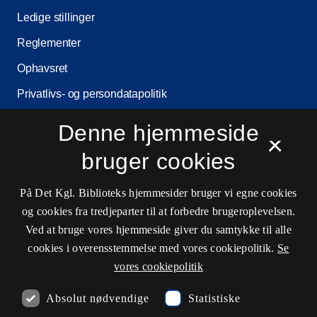
Ledige stillinger
Reglementer
Ophavsret
Privatlivs- og persondatapolitik
Tilgængelighedserklæring
Denne hjemmeside
×
Driftsstatus
bruger cookies
Cookieindstillinger
På Det Kgl. Biblioteks hjemmesider bruger vi egne cookies
og cookies fra tredjeparter til at forbedre brugeroplevelsen.
Kontaktinformationer
Ved at bruge vores hjemmeside giver du samtykke til alle
cookies i overensstemmelse med vores cookiepolitik.
Se
vores cookiepolitik
Åbningstider
Absolut nødvendige
Statistiske