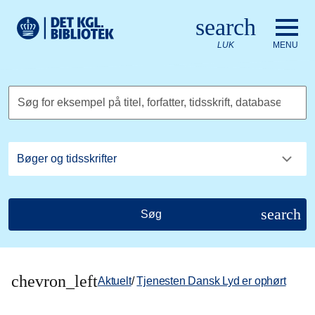
Gå til hovedindholdet
Change language to English
search
Det Kongelige Biblioteks logo. Gå til Det Kongelige Bibliote
LUK
MENU
Søg for eksempel på titel, forfatter, tidsskrift, database
search
Søg
chevron_left
Aktuelt
/
Tjenesten Dansk Lyd er ophørt