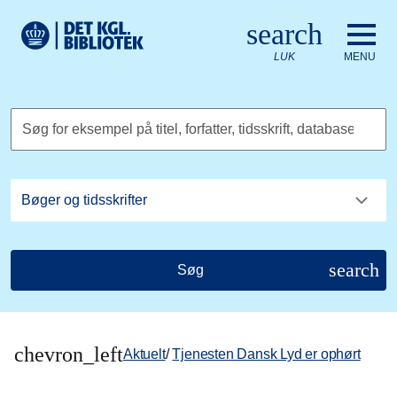
Gå til hovedindholdet
Change language to English
search
Det Kongelige Biblioteks logo. Gå til Det Kongelige Bibliote
LUK
MENU
Søg for eksempel på titel, forfatter, tidsskrift, database
search
Søg
chevron_left
Aktuelt
/
Tjenesten Dansk Lyd er ophørt