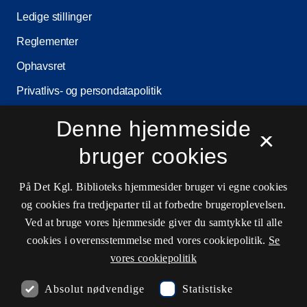
Ledige stillinger
Reglementer
Ophavsret
Privatlivs- og persondatapolitik
Tilgængelighedserklæring
Denne hjemmeside
×
Driftsstatus
bruger cookies
Cookieindstillinger
På Det Kgl. Biblioteks hjemmesider bruger vi egne cookies
og cookies fra tredjeparter til at forbedre brugeroplevelsen.
Kontaktinformationer
Ved at bruge vores hjemmeside giver du samtykke til alle
cookies i overensstemmelse med vores cookiepolitik.
Se
vores cookiepolitik
Åbningstider
Absolut nødvendige
Statistiske