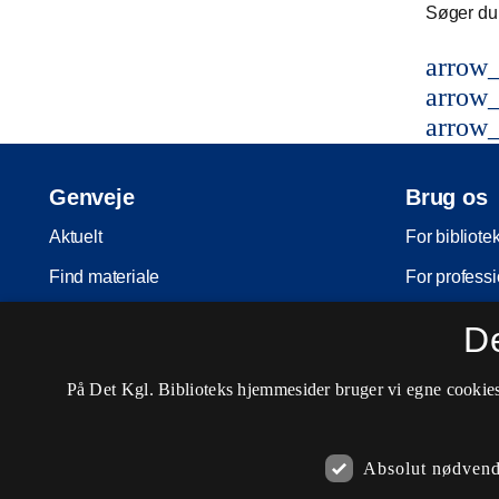
Søger du 
arrow_
arrow_
arrow_
Genveje
Brug os
Aktuelt
For bibliote
Find materiale
For professi
Inspiration
For skoler
D
Arrangementer
Møder og ko
På Det Kgl. Biblioteks hjemmesider bruger vi egne cookies 
Services
Nota-servic
Besøg os
Pligtaflever
Absolut nødvend