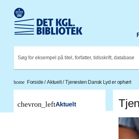
Gå til hovedindholdet
Change language to English
Det Kongelige Biblioteks logo. Gå til Det Kongelige Bibli
Søg for eksempel på titel, forfatter, tidsskrift, database
home
Forside
/
Aktuelt
/
Tjenesten Dansk Lyd er ophørt
Tje
chevron_left
Aktuelt