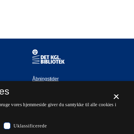
Kontaktinformationer
Åbningstider
es
Spørg biblioteket
×
kb@kb.dk
bruge vores hjemmeside giver du samtykke til alle cookies i
33 47 47 47
Pressekontakt
Uklassificerede
EAN: 5798000795297