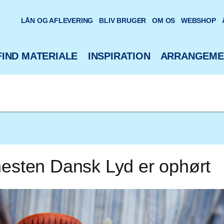
oteks hjemmeside
LÅN OG AFLEVERING
BLIV BRUGER
OM OS
WEBSHOP
FIND MATERIALE
INSPIRATION
ARRANGEME
nesten Dansk Lyd er ophørt