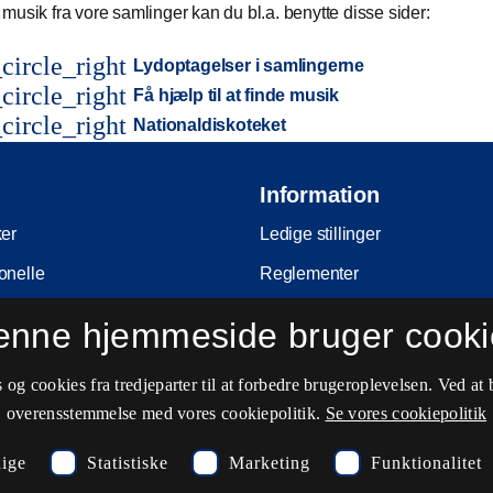
musik fra vore samlinger kan du bl.a. benytte disse sider:
circle_right
Lydoptagelser i samlingerne
circle_right
Få hjælp til at finde musik
circle_right
Nationaldiskoteket
Information
ker
Ledige stillinger
onelle
Reglementer
Ophavsret
enne hjemmeside bruger cooki
nferencer
Privatlivs- og persondatapolitik
og cookies fra tredjeparter til at forbedre brugeroplevelsen. Ved at 
e
Tilgængelighedserklæring
overensstemmelse med vores cookiepolitik.
Se vores cookiepolitik
ing
Driftsstatus
ige
Statistiske
Marketing
Funktionalitet
Cookieindstillinger