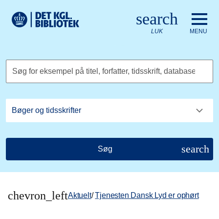
Gå til hovedindholdet
Change language to English
search
Det Kongelige Biblioteks logo. Gå til Det Kongelige Bibliote
LUK
MENU
Søg for eksempel på titel, forfatter, tidsskrift, database
search
Søg
chevron_left
Aktuelt
/
Tjenesten Dansk Lyd er ophørt