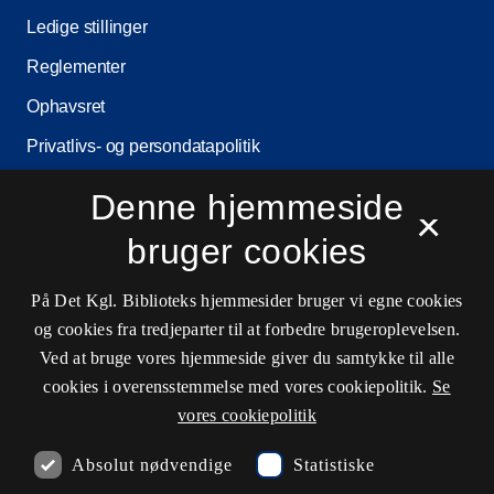
Ledige stillinger
Reglementer
Ophavsret
Privatlivs- og persondatapolitik
Tilgængelighedserklæring
Denne hjemmeside
×
Driftsstatus
bruger cookies
Cookieindstillinger
På Det Kgl. Biblioteks hjemmesider bruger vi egne cookies
og cookies fra tredjeparter til at forbedre brugeroplevelsen.
Kontaktinformationer
Ved at bruge vores hjemmeside giver du samtykke til alle
cookies i overensstemmelse med vores cookiepolitik.
Se
vores cookiepolitik
Åbningstider
Absolut nødvendige
Statistiske