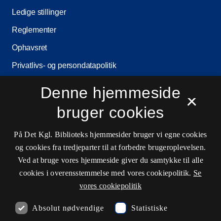
Ledige stillinger
Reglementer
Ophavsret
Privatlivs- og persondatapolitik
Tilgængelighedserklæring
Denne hjemmeside
×
Driftsstatus
bruger cookies
Cookieindstillinger
På Det Kgl. Biblioteks hjemmesider bruger vi egne cookies
og cookies fra tredjeparter til at forbedre brugeroplevelsen.
Kontaktinformationer
Ved at bruge vores hjemmeside giver du samtykke til alle
cookies i overensstemmelse med vores cookiepolitik.
Se
vores cookiepolitik
Åbningstider
Absolut nødvendige
Statistiske