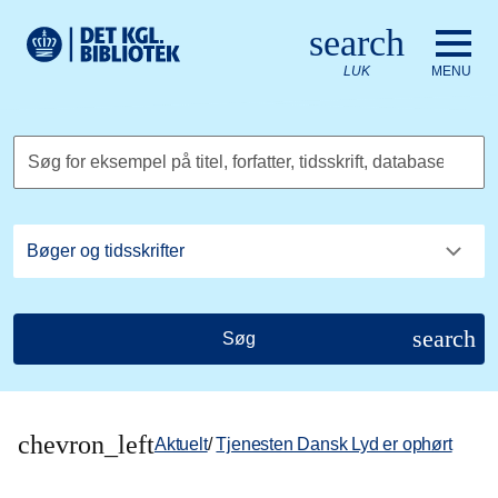
Gå til hovedindholdet
Change language to English
search
Det Kongelige Biblioteks logo. Gå til Det Kongelige Bibliote
LUK
MENU
Søg for eksempel på titel, forfatter, tidsskrift, database
search
Søg
chevron_left
Aktuelt
/
Tjenesten Dansk Lyd er ophørt