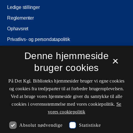
Ledige stillinger
Reglementer
Ophavsret
Privatlivs- og persondatapolitik
Tilgængelighedserklæring
Denne hjemmeside
×
Driftsstatus
bruger cookies
Cookieindstillinger
På Det Kgl. Biblioteks hjemmesider bruger vi egne cookies
og cookies fra tredjeparter til at forbedre brugeroplevelsen.
Kontaktinformationer
Ved at bruge vores hjemmeside giver du samtykke til alle
cookies i overensstemmelse med vores cookiepolitik.
Se
vores cookiepolitik
Åbningstider
Absolut nødvendige
Statistiske