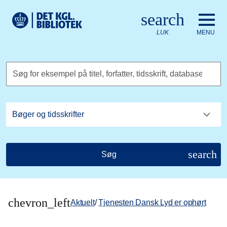
Gå til hovedindholdet
Change language to English
search
Det Kongelige Biblioteks logo. Gå til Det Kongelige Bibliote
LUK
MENU
Søg for eksempel på titel, forfatter, tidsskrift, database
search
Søg
chevron_left
Aktuelt
/
Tjenesten Dansk Lyd er ophørt