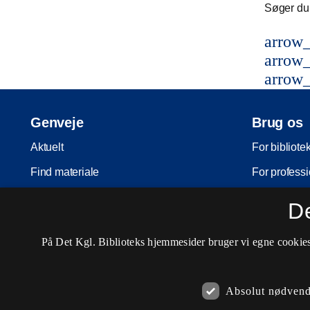
Søger du 
arrow_
arrow_
arrow_
Genveje
Brug os
Aktuelt
For bibliote
Find materiale
For professi
Inspiration
For skoler
D
Arrangementer
Møder og ko
På Det Kgl. Biblioteks hjemmesider bruger vi egne cookies 
Services
Nota-servic
Besøg os
Pligtaflever
Absolut nødvend