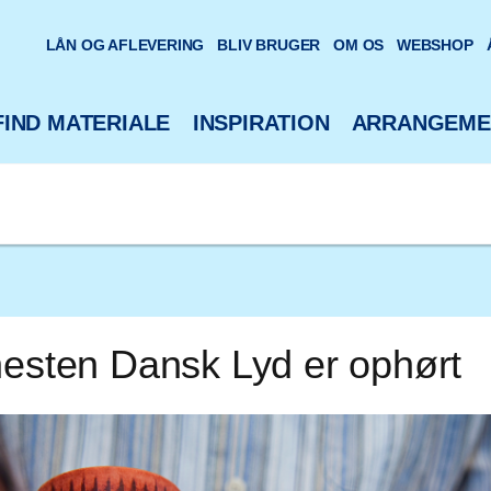
oteks hjemmeside
LÅN OG AFLEVERING
BLIV BRUGER
OM OS
WEBSHOP
FIND MATERIALE
INSPIRATION
ARRANGEME
nesten Dansk Lyd er ophørt