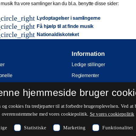
musik fra vore samlinger kan du bl.a. benytte disse sider:
circle_right
Lydoptagelser i samlingerne
circle_right
Få hjælp til at finde musik
circle_right
Nationaldiskoteket
Information
ker
Ledige stillinger
onelle
Reglementer
Ophavsret
enne hjemmeside bruger cooki
nferencer
Privatlivs- og persondatapolitik
og cookies fra tredjeparter til at forbedre brugeroplevelsen. Ved at 
e
Tilgængelighedserklæring
overensstemmelse med vores cookiepolitik.
Se vores cookiepolitik
ing
Driftsstatus
ige
Statistiske
Marketing
Funktionalitet
Cookieindstillinger