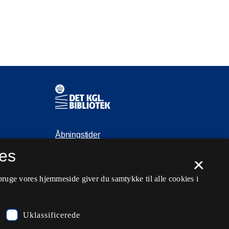
Kontaktinformationer
Åbningstider
es
Spørg biblioteket
×
kb@kb.dk
bruge vores hjemmeside giver du samtykke til alle cookies i
33 47 47 47
Pressekontakt
Uklassificerede
EAN: 5798000795297