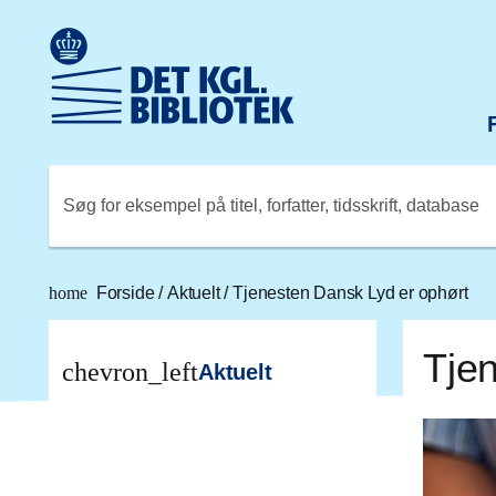
Gå til hovedindholdet
Change language to English
Det Kongelige Biblioteks logo. Gå til Det Kongelige Bibli
Søg for eksempel på titel, forfatter, tidsskrift, database
home
Forside
/
Aktuelt
/
Tjenesten Dansk Lyd er ophørt
Tje
chevron_left
Aktuelt