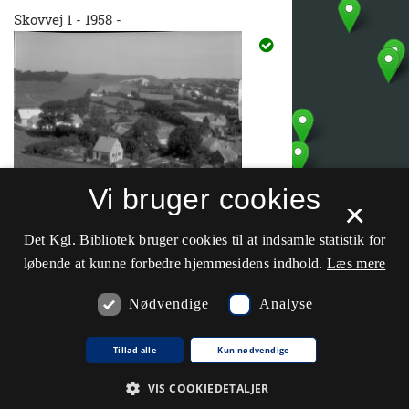
Skovvej 1 - 1958 -
Vi bruger cookies
×
Det Kgl. Bibliotek bruger cookies til at indsamle statistik for
Årstal:
1958
løbende at kunne forbedre hjemmesidens indhold.
Læs mere
Sted:
Skovvej 1, Bred, 5492 Vissenbjerg
Id:
OD02769_006.tif
Nødvendige
Analyse
- 1939 - Bækholm, Tommerup Stby.
+
Tillad alle
Kun nødvendige
−
VIS COOKIEDETALJER
Leaflet
| ©
Klimadatastyrelsen