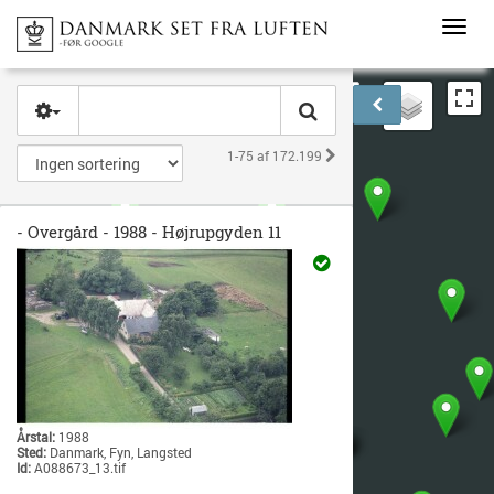
Toggl
navig
Indlæs kort
Vælg område
Næste
1-75
af
172.199
- Overgård - 1988 - Højrupgyden 11
Årstal:
1988
Sted:
Danmark, Fyn, Langsted
Id:
A088673_13.tif