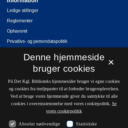
Information
Ledige stillinger
Reglementer
Ophavsret
Privatlivs- og persondatapolitik
Tilgængelighedserklæring
Denne hjemmeside
×
Driftsstatus
bruger cookies
Cookieindstillinger
På Det Kgl. Biblioteks hjemmesider bruger vi egne cookies
og cookies fra tredjeparter til at forbedre brugeroplevelsen.
Kontaktinformationer
Ved at bruge vores hjemmeside giver du samtykke til alle
cookies i overensstemmelse med vores cookiepolitik.
Se
vores cookiepolitik
Åbningstider
Absolut nødvendige
Statistiske