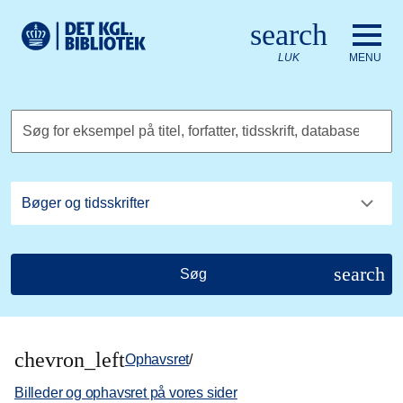
Gå til hovedindholdet
Change language to English
search
Det Kongelige Biblioteks logo. Gå til Det Kongelige Bibliote
LUK
MENU
Søg for eksempel på titel, forfatter, tidsskrift, database
search
Søg
chevron_left
Ophavsret
/
Billeder og ophavsret på vores sider