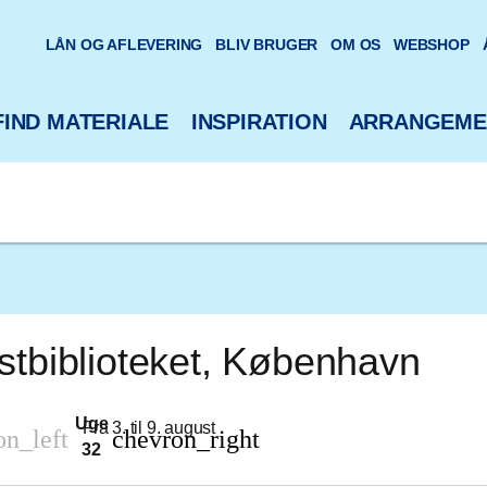
oteks hjemmeside
LÅN OG AFLEVERING
BLIV BRUGER
OM OS
WEBSHOP
FIND MATERIALE
INSPIRATION
ARRANGEME
stbiblioteket, København
Uge
Fra 3. til 9. august
on_left
chevron_right
32