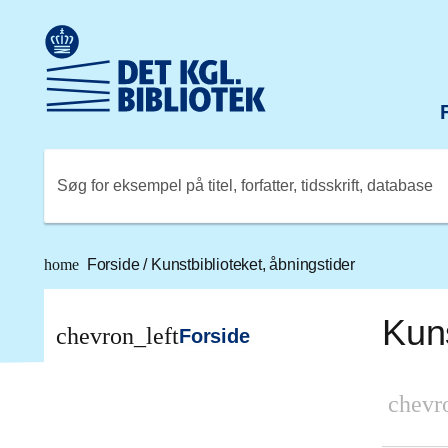
Gå til hovedindholdet
Change language to English
Det Kongelige Biblioteks logo. Gå til Det Kongelige Bibli
Søg for eksempel på titel, forfatter, tidsskrift, database
home
Forside
/
Kunstbiblioteket, åbningstider
Kun
chevron_left
Forside
chevr