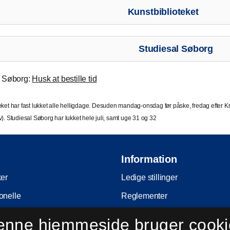
Kunstbiblioteket
Studiesal Søborg
l Søborg:
Husk at bestille tid
eket har fast lukket alle helligdage. Desuden mandag-onsdag før påske, fredag efter K
v). Studiesal Søborg har lukket hele juli, samt uge 31 og 32
Information
ker
Ledige stillinger
onelle
Reglementer
Ophavsret
enne hjemmeside bruger cooki