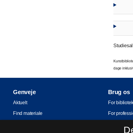
Studiesa
Kunstbibliot
dage inklusi
Genveje
Brug os
Aktuelt
For bibliote
Find materiale
For professi
Inspiration
For skoler
D