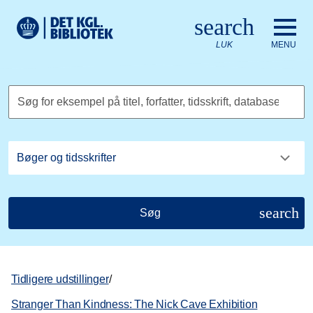
Gå til hovedindholdet
Change language to English
search
Det Kongelige Biblioteks logo. Gå til Det Kongelige Bibliote
LUK
MENU
Søg for eksempel på titel, forfatter, tidsskrift, database
search
Søg
Tidligere udstillinger
/
Stranger Than Kindness: The Nick Cave Exhibition