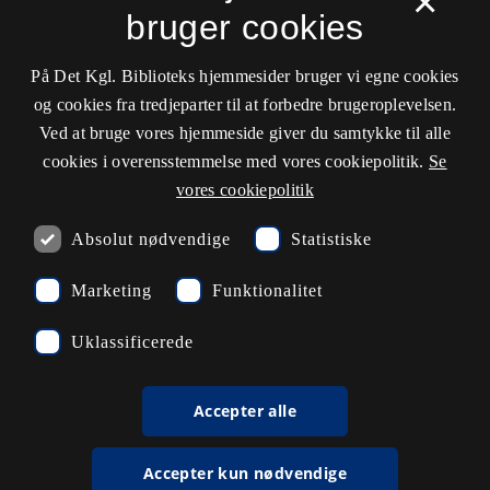
×
Driftsstatus
bruger cookies
Cookieindstillinger
På Det Kgl. Biblioteks hjemmesider bruger vi egne cookies
og cookies fra tredjeparter til at forbedre brugeroplevelsen.
Kontaktinformationer
Ved at bruge vores hjemmeside giver du samtykke til alle
cookies i overensstemmelse med vores cookiepolitik.
Se
vores cookiepolitik
Åbningstider
Absolut nødvendige
Statistiske
Spørg biblioteket
Marketing
Funktionalitet
kb@kb.dk
Uklassificerede
33 47 47 47
Pressekontakt
Accepter alle
EAN: 5798000795297
Accepter kun nødvendige
rdl_facebook
rdl_instagram
rdl_linkedin