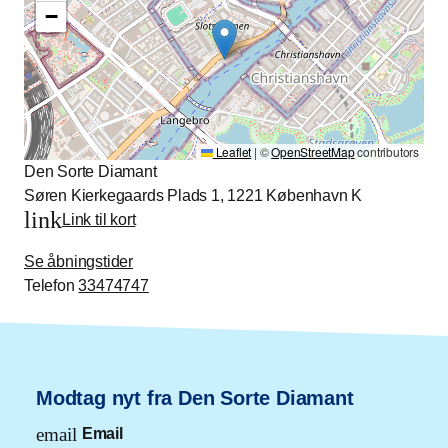
−
Leaflet
|
©
OpenStreetMap
contributors
Den Sorte Diamant
Søren Kierkegaards Plads 1, 1221 København K
link
Link til kort
Se åbningstider
Telefon
33474747
Modtag nyt fra Den Sorte Diamant
email
Email