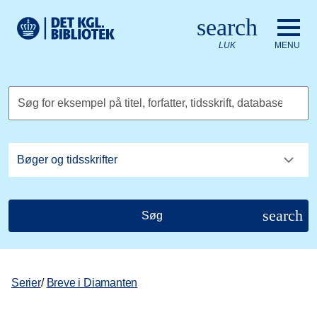
Gå til hovedindholdet
Change language to English
search
Det Kongelige Biblioteks logo. Gå til Det Kongelige Bibliote
LUK
MENU
Søg for eksempel på titel, forfatter, tidsskrift, database
search
Søg
Serier
/
Breve i Diamanten