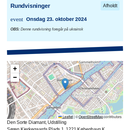
Rundvisninger
Afholdt
event
Onsdag 23. oktober 2024
trans.event.date
OBS:
Denne rundvisning foregår på ukrainsk
+
−
Leaflet
|
©
OpenStreetMap
contributors
Den Sorte Diamant, Udstilling
Søren Kierkegaards Plads 1, 1221 København K