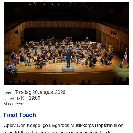
Torsdag 20. august 2026
event
Kl.:
19:00
schedule
musikscene
Final Touch
Oplev Den Kongelige Livgardes Musikkorps i topform til en
aften fyldt med fransk elegance, energi og musikalsk