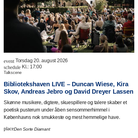
Torsdag 20. august 2026
event
Kl.:
17:00
schedule
talkscene
Bibliotekshaven LIVE – Duncan Wiese, Kira
Skov, Andreas Jebro og David Dreyer Lassen
Skønne musikere, digtere, skuespillere og talere skaber et
poetisk pusterum under åben sensommerhimmel i
Københavns nok smukkeste og mest hemmelige have.
place
Den Sorte Diamant