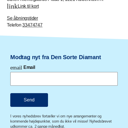
link
Link til kort
Se åbningstider
Telefon
33474747
Modtag nyt fra Den Sorte Diamant
email
Email
I vores nyhedsbrev fortæller vi om nye arrangementer og
kommende højdepunkter, som du ikke vil misse! Nyhedsbrevet
udkommer ca. 2 gange månedligt.