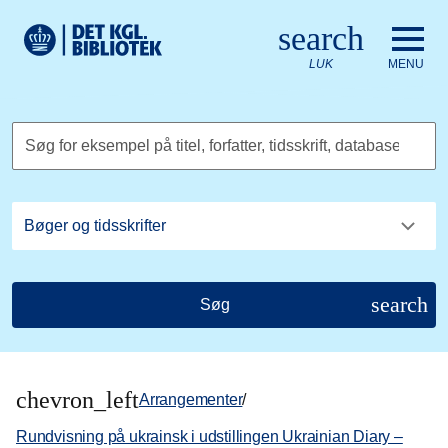
Gå til hovedindholdet
Change language to English
search
Det Kongelige Biblioteks logo. Gå til Det Kongelige Bibliote
LUK
MENU
Søg for eksempel på titel, forfatter, tidsskrift, database
search
Søg
chevron_left
Arrangementer
/
Rundvisning på ukrainsk i udstillingen Ukrainian Diary –