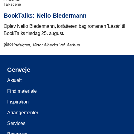
talkscene
BookTalks: Nelio Biedermann
Oplev Nelio Biedermann, forfatteren bag romanen 'Lázár' til
BookTalks tirsdag 25. august.
place
Indsigten, Victor Albecks Vej, Aarhus
Genveje
Aktuelt
Find materiale
Inspiration
Arrangementer
Services