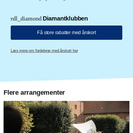
rdl_diamond
Diamantklubben
Få store rabatter med årskort
Læs mere om fordelene med årskort her
Flere arrangementer