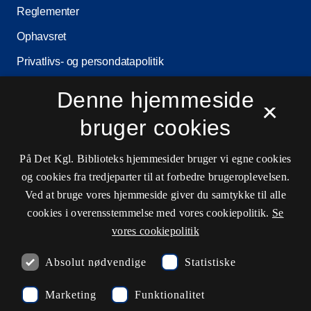
Reglementer
Ophavsret
Privatlivs- og persondatapolitik
Tilgængelighedserklæring
Denne hjemmeside
×
Driftsstatus
bruger cookies
Cookieindstillinger
På Det Kgl. Biblioteks hjemmesider bruger vi egne cookies
og cookies fra tredjeparter til at forbedre brugeroplevelsen.
Kontaktinformationer
Ved at bruge vores hjemmeside giver du samtykke til alle
cookies i overensstemmelse med vores cookiepolitik.
Se
vores cookiepolitik
Åbningstider
Absolut nødvendige
Statistiske
Spørg biblioteket
Marketing
Funktionalitet
kb@kb.dk