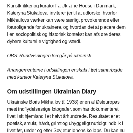
Kunstkritiker og kurator fra Ukraine House i Danmark,
Kateryna Stukalova, inviterer jer til at udforske, hvorfor
Mikhailovs værker kan være særligt provokerende eller
foruroligende for ukrainere, og hvordan det at placere dem
i en sociopolitisk og historisk kontekst kan afsløre deres
dybere kulturelle vigtighed og værdi.
OBS: Rundvisningen foregår på ukrainsk.
Arrangementerne i udstillingen er skabt i tæt samarbejde
med kurator Kateryna Stukalova.
Om udstillingen Ukrainian Diary
Ukrainske Boris Mikhailov (f. 1938) er en af Østeuropas
mest indflydelsesrige fotografer, som har dokumenteret
livet i sit hjemland i et halvt århundrede. Resultatet er et
poetisk, smukt, hårdt, grimt og uhyggeligt nutidigt indblik i
livet før, under og efter Sovjetunionens kollaps. Du kan nu