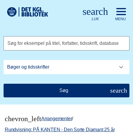
Gå til hovedindholdet
Change language to English
search
Det Kongelige Biblioteks logo. Gå til Det Kongelige Bibliote
LUK
MENU
Søg for eksempel på titel, forfatter, tidsskrift, database
search
Søg
chevron_left
Arrangementer
/
Rundvisning: PÅ KANTEN - Den Sorte Diamant 25 år