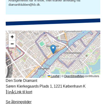
Arrangementet har fri entré, men kræver tilmelding via
diamantklubben@kb.dk.
+
−
Leaflet
|
©
OpenStreetMap
contributors
Den Sorte Diamant
Søren Kierkegaards Plads 1, 1221 København K
link
Link til kort
Se åbningstider