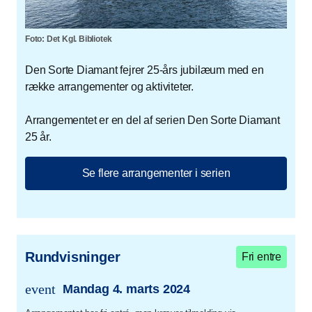
Foto: Det Kgl. Bibliotek
Den Sorte Diamant fejrer 25-års jubilæum med en
række arrangementer og aktiviteter.
Arrangementet er en del af serien Den Sorte Diamant
25 år.
Se flere arrangementer i serien
Rundvisninger
Fri entre
event
Mandag 4. marts 2024
trans.event.date