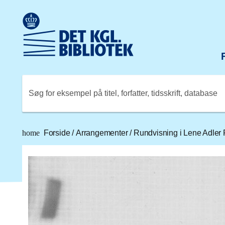
Gå til hovedindholdet
Change language to English
Det Kongelige Biblioteks logo. Gå til Det Kongelige Bibli
Søg for eksempel på titel, forfatter, tidsskrift, database
home
Forside
/
Arrangementer
/
Rundvisning i Lene Adler