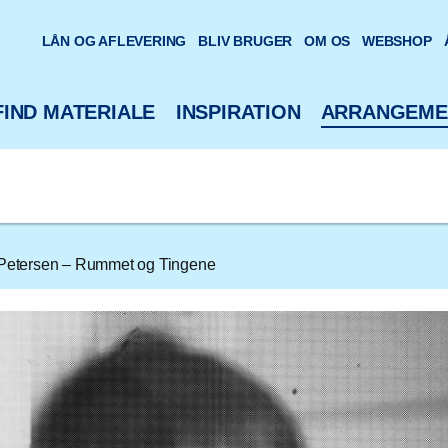
oteks hjemmeside
LÅN OG AFLEVERING
BLIV BRUGER
OM OS
WEBSHOP
FIND MATERIALE
INSPIRATION
ARRANGEME
 Petersen – Rummet og Tingene