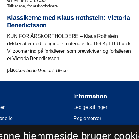
Kl.:
17:30
schedule
talkscene, for årskortholdere
Klassikerne med Klaus Rothstein: Victoria
Benedictsson
KUN FOR ÅRSKORTHOLDERE – Klaus Rothstein
dykker atter ned i originale materialer fra Det Kgl. Bibliotek.
Vi zoomer ind på forfatteren som brevskriver, og forfatteren
er Victoria Benedictsson.
place
Den Sorte Diamant, Blixen
Information
ker
Ledige stillinger
onelle
Reglementer
Ophavsret
enne hjemmeside bruger cooki