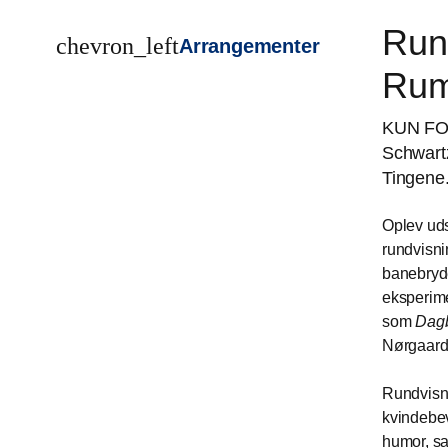
Rund
chevron_left
Arrangementer
Rum
KUN FO
Schwartz
Tingene
Oplev uds
rundvisni
banebryde
eksperime
som
Dagb
Nørgaard
Rundvisni
kvindebev
humor, sa