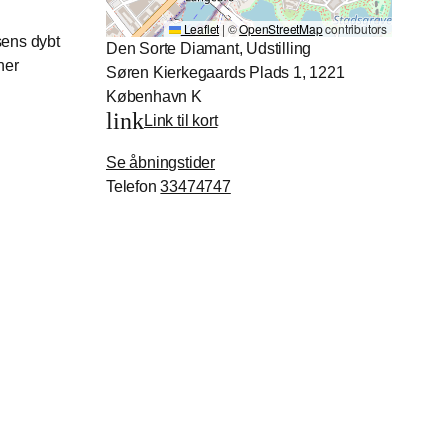
Leaflet
|
©
OpenStreetMap
contributors
sens dybt
Den Sorte Diamant, Udstilling
ner
Søren Kierkegaards Plads 1, 1221
København K
link
Link til kort
Se åbningstider
Telefon
33474747