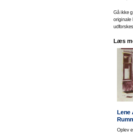
Gå ikke g
originale
udforskes
Læs me
Lene 
Rumm
Oplev e