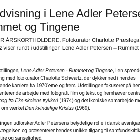
visning i Lene Adler Peters
met og Tingene
R ÅRSKORTHOLDERE, Fotokurator Charlotte Præstega
 viser rundt i udstillingen Lene Adler Petersen – Rummet
.
tillingen,
Lene Adler Petersen - Rummet og Tingene
, i en spæn
ng med fotokurator Charlotte Schwartz, der dykker ned i hendes
nde karriere fra 1970'erne og frem. Udstillingen fokuserer på he
nterende arbejde med fotografi, film og tekst og fremhæver centr
og fra Eks-skolens trykkeri
(1974) og det ikoniske samarbejde m
 om værket
Den kvindelige Kristus
(1969).
ngen udforsker Adler Petersens betydelige rolle i dansk avantga
ægelsen og præsenterer hendes unikke tilgang til samfundskrit
tire og sanselighed.