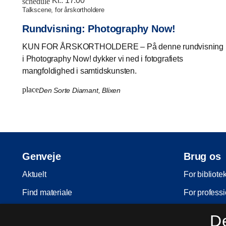
Kl.:
17:00
schedule
talkscene, for årskortholdere
Rundvisning: Photography Now!
KUN FOR ÅRSKORTHOLDERE – På denne rundvisning
i Photography Now! dykker vi ned i fotografiets
mangfoldighed i samtidskunsten.
place
Den Sorte Diamant, Blixen
Genveje
Brug os
Aktuelt
For bibliote
Find materiale
For professi
Inspiration
For skoler
D