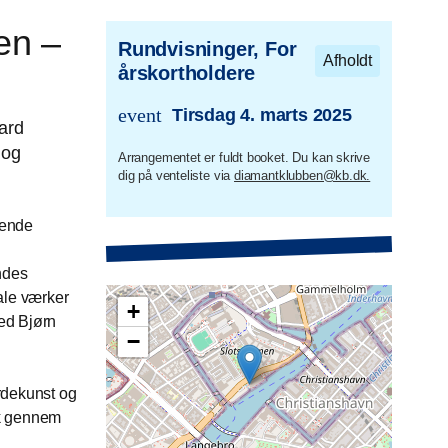
en –
Rundvisninger, For
Afholdt
årskortholdere
event
Tirsdag 4. marts 2025
trans.event.date
ard
 og
Arrangementet er fuldt booket. Du kan skrive
dig på venteliste via
diamantklubben@kb.dk.
dende
ndes
ale værker
+
ed Bjørn
−
rdekunst og
ik gennem