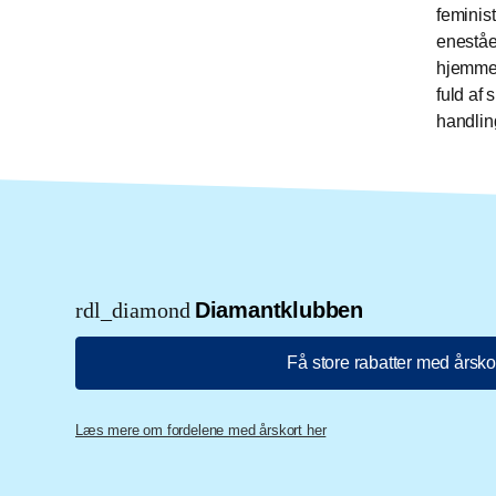
feminis
eneståe
hjemmet
fuld af
handlin
rdl_diamond
Diamantklubben
Få store rabatter med årsko
Læs mere om fordelene med årskort her