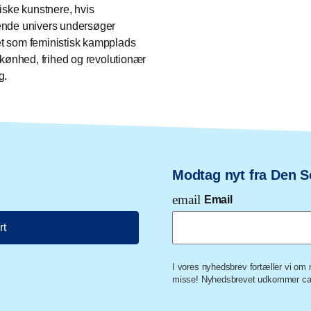
tiske kunstnere, hvis
nde univers undersøger
 som feministisk kampplads
 skønhed, frihed og revolutionær
g.
Modtag nyt fra Den S
email
Email
rt
I vores nyhedsbrev fortæller vi o
misse! Nyhedsbrevet udkommer ca.