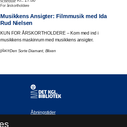
Kl.:
17:00
schedule
for årskortholdere
Musikkens Ansigter: Filmmusik med Ida
Rud Nielsen
KUN FOR ÅRSKORTHOLDERE – Kom med ind i
musikkens maskinrum med musikkens ansigter.
place
Den Sorte Diamant, Blixen
Kontaktinformationer
Åbningstider
es
Spørg biblioteket