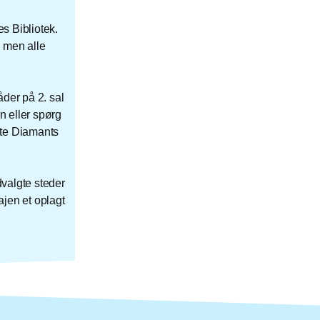
es Bibliotek.
, men alle
åder på 2. sal
n eller spørg
rte Diamants
valgte steder
ajen et oplagt