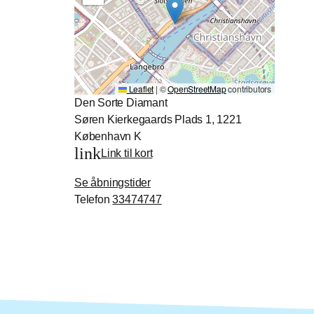
Leaflet
|
©
OpenStreetMap
contributors
Den Sorte Diamant
Søren Kierkegaards Plads 1, 1221
København K
link
Link til kort
Se åbningstider
Telefon
33474747