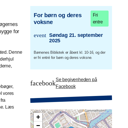
l
For børn og deres
Fri
voksne
entre
bøgernes
hygge for
event
Søndag 21. september
trans.event.date
2025
ksted. Denne
Børnenes Bibliotek er åbent kl. 10-16, og der
er fri entré for børn og deres voksne.
derhjul
iderne,
Se begivenheden på
facebook
ebøger,
Facebook
el vores
fra
ene. Læs
+
−