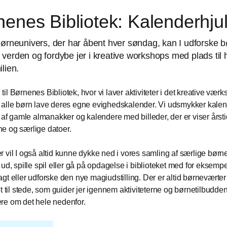
enes Bibliotek: Kalenderhju
børneunivers, der har åbent hver søndag, kan I udforske 
verden og fordybe jer i kreative workshops med plads til 
ilien.
il Børnenes Bibliotek, hvor vi laver aktiviteter i det kreative vær
alle børn lave deres egne evighedskalender. Vi udsmykker kalen
t af gamle almanakker og kalendere med billeder, der er viser årst
e og særlige datoer.
 vil I også altid kunne dykke ned i vores samling af særlige børn
 ud, spille spil eller gå på opdagelse i biblioteket med for eksemp
gt eller udforske den nye magiudstilling. Der er altid børneværter 
et til stede, som guider jer igennem aktiviteterne og børnetilbudd
re om det hele nedenfor.