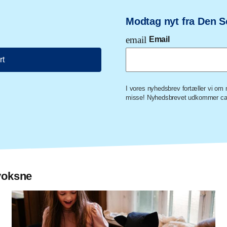
Modtag nyt fra Den S
email
Email
rt
I vores nyhedsbrev fortæller vi o
misse! Nyhedsbrevet udkommer ca.
voksne