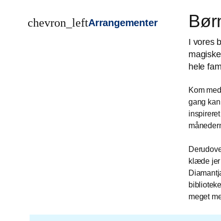
Børn
chevron_left
Arrangementer
I vores 
magiske 
hele fam
Kom med t
gang kan 
inspirere
månedern
Derudover
klæde jer
Diamantja
bibliotek
meget me