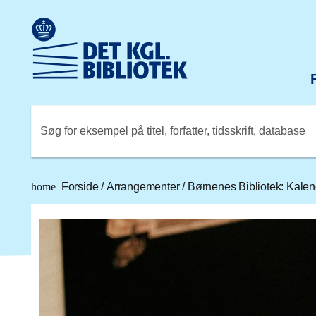
Gå til hovedindholdet
Change language to English
Det Kongelige Biblioteks logo. Gå til Det Kongelige Bibli
Søg for eksempel på titel, forfatter, tidsskrift, database
home
Forside
/
Arrangementer
/
Børnenes Bibliotek: Kalen