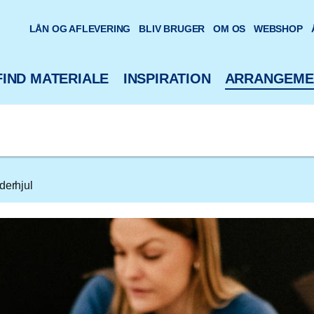
oteks hjemmeside
LÅN OG AFLEVERING
BLIV BRUGER
OM OS
WEBSHOP
FIND MATERIALE
INSPIRATION
ARRANGEME
derhjul