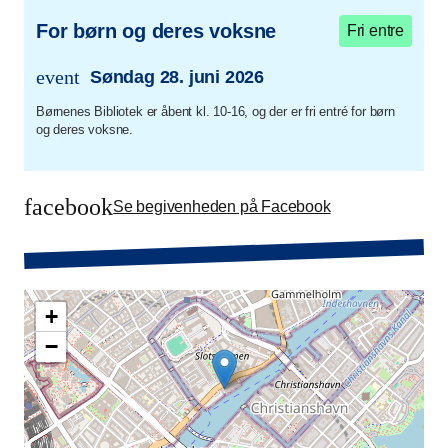
For børn og deres voksne
Fri entre
event
Søndag 28. juni 2026
trans.event.date
Børnenes Bibliotek er åbent kl. 10-16, og der er fri entré for børn
og deres voksne.
facebook
Se begivenheden på Facebook
+
−