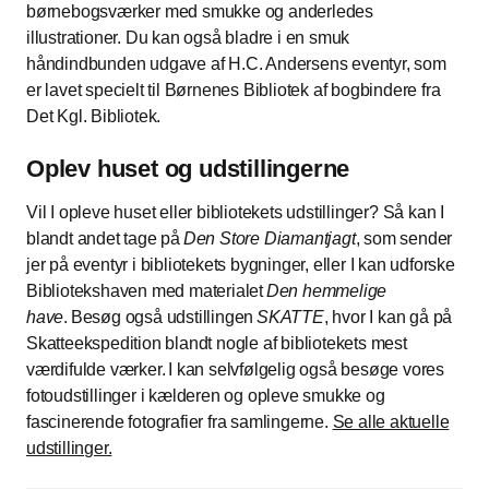
børnebogsværker med smukke og anderledes
illustrationer. Du kan også bladre i en smuk
håndindbunden udgave af H.C. Andersens eventyr, som
er lavet specielt til Børnenes Bibliotek af bogbindere fra
Det Kgl. Bibliotek.
Oplev huset og udstillingerne
Vil I opleve huset eller bibliotekets udstillinger? Så kan I
blandt andet tage på
Den Store Diamantjagt
, som sender
jer på eventyr i bibliotekets bygninger, eller I kan udforske
Bibliotekshaven med materialet
Den hemmelige
have
. Besøg også udstillingen
SKATTE
, hvor I kan gå på
Skatteekspedition blandt nogle af bibliotekets mest
værdifulde værker. I kan selvfølgelig også besøge vores
fotoudstillinger i kælderen og opleve smukke og
fascinerende fotografier fra samlingerne.
Se alle aktuelle
udstillinger.