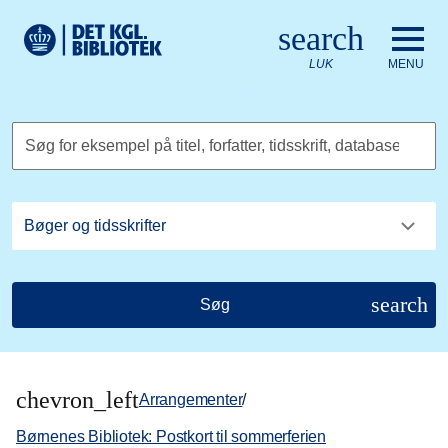
Gå til hovedindholdet
Change language to English
search
Det Kongelige Biblioteks logo. Gå til Det Kongelige Bibliote
LUK
MENU
Søg for eksempel på titel, forfatter, tidsskrift, database
search
Søg
chevron_left
Arrangementer
/
Børnenes Bibliotek: Postkort til sommerferien