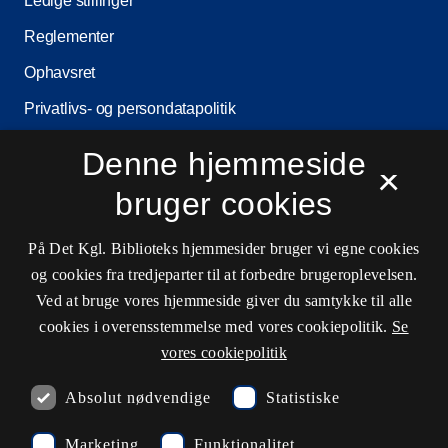
Ledige stillinger
Reglementer
Ophavsret
Privatlivs- og persondatapolitik
Tilgængelighedserklæring
Denne hjemmeside
×
Driftsstatus
bruger cookies
Cookieindstillinger
På Det Kgl. Biblioteks hjemmesider bruger vi egne cookies
og cookies fra tredjeparter til at forbedre brugeroplevelsen.
Kontaktinformationer
Ved at bruge vores hjemmeside giver du samtykke til alle
cookies i overensstemmelse med vores cookiepolitik.
Se
vores cookiepolitik
Åbningstider
Absolut nødvendige
Statistiske
Spørg biblioteket
Marketing
Funktionalitet