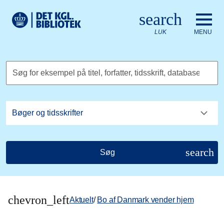
Gå til hovedindholdet
Change language to English
search
Det Kongelige Biblioteks logo. Gå til Det Kongelige Bibliote
LUK
MENU
Søg for eksempel på titel, forfatter, tidsskrift, database
search
Søg
chevron_left
Aktuelt
/
Bo af Danmark vender hjem