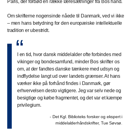
Paris, der forbød en række læresætninger fra Bos hånd.
Om skrifterne nogensinde nåede til Danmark, ved vi ikke
– men hans betydning for den europæiske intellektuelle
tradition er ubestridt.
“
“
I en tid, hvor dansk middelalder ofte forbindes med
vikinger og bondesamfund, minder Bos skrifter os
om, at der fandtes danske tænkere med udsyn og
indflydelse langt ud over landets grænser. At hans
værker ikke på forhånd findes i Danmark, gør
erhvervelsen desto vigtigere. Jeg var selv nede og
besigtige og købe fragmentet, og det var et kæmpe
privilegium.
- Det Kgl. Biblioteks forsker og ekspert i
middelalderhåndskrifter, Tue Søvsø.