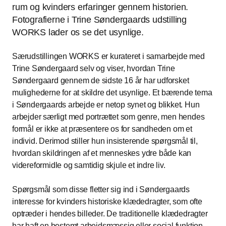
rum og kvinders erfaringer gennem historien.
Fotografierne i Trine Søndergaards udstilling
WORKS lader os se det usynlige.
Særudstillingen WORKS er kurateret i samarbejde med
Trine Søndergaard selv og viser, hvordan Trine
Søndergaard gennem de sidste 16 år har udforsket
mulighederne for at skildre det usynlige. Et bærende tema
i Søndergaards arbejde er netop synet og blikket. Hun
arbejder særligt med portrættet som genre, men hendes
formål er ikke at præsentere os for sandheden om et
individ. Derimod stiller hun insisterende spørgsmål til,
hvordan skildringen af et menneskes ydre både kan
videreformidle og samtidig skjule et indre liv.
Spørgsmål som disse fletter sig ind i Søndergaards
interesse for kvinders historiske klædedragter, som ofte
optræder i hendes billeder. De traditionelle klædedragter
har haft en bestemt arbejdsmæssig eller social funktion.