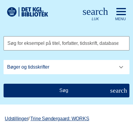
Gå til hovedindholdet
Change language to English
search
Det Kongelige Biblioteks logo. Gå til Det Kongelige Bibliote
LUK
MENU
Søg for eksempel på titel, forfatter, tidsskrift, database
search
Søg
Udstillinger
/
Trine Søndergaard: WORKS