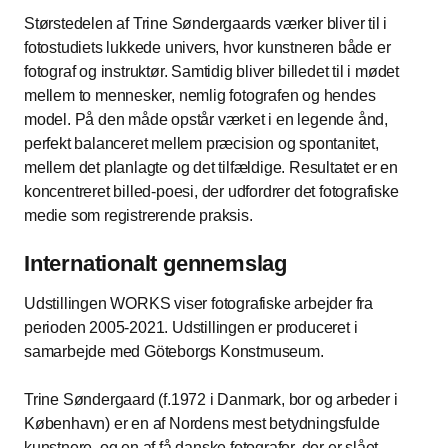
Størstedelen af Trine Søndergaards værker bliver til i
fotostudiets lukkede univers, hvor kunstneren både er
fotograf og instruktør. Samtidig bliver billedet til i mødet
mellem to mennesker, nemlig fotografen og hendes
model. På den måde opstår værket i en legende ånd,
perfekt balanceret mellem præcision og spontanitet,
mellem det planlagte og det tilfældige. Resultatet er en
koncentreret billed-poesi, der udfordrer det fotografiske
medie som registrerende praksis.
Internationalt gennemslag
Udstillingen WORKS viser fotografiske arbejder fra
perioden 2005-2021. Udstillingen er produceret i
samarbejde med Göteborgs Konstmuseum.
Trine Søndergaard (f.1972 i Danmark, bor og arbeder i
København) er en af Nordens mest betydningsfulde
kunstnere, og en af få danske fotografer, der er slået