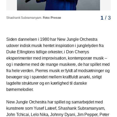
1
2
3
/ 3
/ 3
/ 3
Shashank Subramanyam.
Pierre Dørge.
Pierre Dørge & New Jungle Orchestra.
Foto: Anne Marie Sørensen
Foto: Presse
Foto: Per Morten Abrahamsen
Siden dannelsen i 1980 har New Jungle Orchestra
udover indisk musik hentet inspiration i junglelyden fra
Duke Ellingtons tidlige orkester, i Don Cherrys
eksperimenter med improvisation, kontemporær musik –
og i møderne med de mange musikere, de har spillet med
fra hele verden. Pierres musik er fyldt af modsætninger og
bevæger sig i spændet mellem kraftfuldt anarki, sirligt
lagdelte strukturer og en kærlighed til danske
børnemelodier.
New Jungle Orchestra har spillet og samarbejdet med
kunstnere som Yusef Lateef, Shashank Subramanyam,
John Tchicai, Lelo Nika, Johnny Dyani, Jim Pepper, Peter