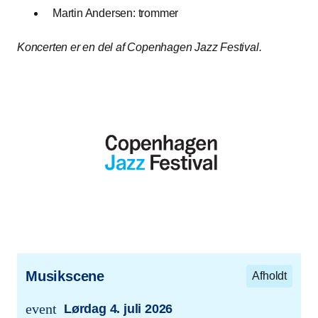
Martin Andersen: trommer
Koncerten er en del af Copenhagen Jazz Festival.
Musikscene
Afholdt
event
Lørdag 4. juli 2026
trans.event.date