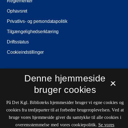
Reglementer
Ophavsret
Privatlivs- og persondatapolitik
Tilgængelighedserklæring
Driftsstatus
Cookieindstillinger
Denne hjemmeside
Kontaktinformationer
×
bruger cookies
Åbningstider
På Det Kgl. Biblioteks hjemmesider bruger vi egne cookies og
cookies fra tredjeparter til at forbedre brugeroplevelsen. Ved at
Spørg biblioteket
bruge vores hjemmeside giver du samtykke til alle cookies i
kb@kb.dk
overensstemmelse med vores cookiepolitik.
Se vores