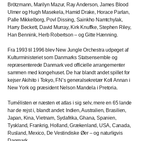
Brötzmann, Marilyn Mazur, Ray Anderson, James Blood
Ulmer og Hugh Masekela, Hamid Drake, Horace Parlan,
Palle Mikkelborg, Povl Dissing, Sainkho Namtchylak,
Harry Beckett, David Murray, Kirk Knuffke, Stephen Riley,
Han Bennink, Herb Robertson – og Gitte Hænning.
Fra 1993 til 1996 blev New Jungle Orchestra udpeget af
Kulturministeriet som Danmarks Statsensemble og
repræsenterede Danmark ved officielle arrangementer
sammen med kongehuset. De har blandt andet spillet for
kejser Akihito i Tokyo, FN’s generalsekretær Kofi Annan i
New York og præsident Nelson Mandela i Pretoria.
Turnélisten er næsten et atlas i sig selv, mere en 65 lande
har de rejst i, blandt andet: Indien, Australien, Brasilien,
Japan, Kina, Vietnam, Sydafrika, Ghana, Spanien,
Tyskland, Frankrig, Holland, Grækenland, USA, Canada,
Rusland, Mexico, De Vestindiske Øer – og naturligvis
Danmark.