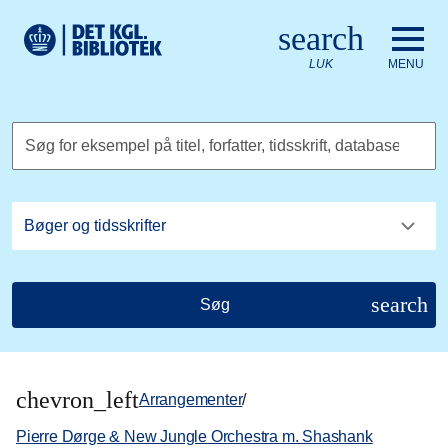
Gå til hovedindholdet
Change language to English
search
Det Kongelige Biblioteks logo. Gå til Det Kongelige Bibliote
LUK
MENU
Søg for eksempel på titel, forfatter, tidsskrift, database
search
Søg
chevron_left
Arrangementer
/
Pierre Dørge & New Jungle Orchestra m. Shashank