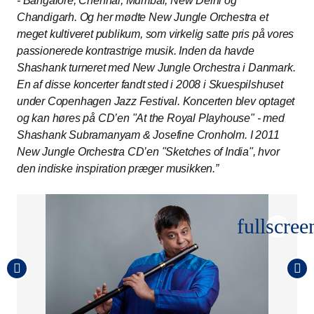
- Bangalore, Chennai, Mumbai, New Delhi og
Chandigarh. Og her mødte New Jungle Orchestra et
meget kultiveret publikum, som virkelig satte pris på vores
passionerede kontrastrige musik. Inden da havde
Shashank turneret med New Jungle Orchestra i Danmark.
En af disse koncerter fandt sted i 2008 i Skuespilshuset
under Copenhagen Jazz Festival. Koncerten blev optaget
og kan høres på CD’en "At the Royal Playhouse" - med
Shashank Subramanyam & Josefine Cronholm. I 2011
New Jungle Orchestra CD’en "Sketches of India", hvor
den indiske inspiration præger musikken.”
fullscree