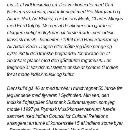
musik af vidt forskellig art. Der var koncerter med Carl
Nielsens symfonier, mixtur-koncert med Per Nørgaard og
Alrune Rod, Art Blakey, Thelonious Monk, Charles Mingus
med Eric Dolphy. Men en af de aftener som gjorde et
uforglemmeligt indtryk var mit første møde med indisk
klassisk musik - koncerten i 1964 med Ravi Shankar og
Ali Akbar Khan. Dagen efter måtte jeg låne penge og
cykle ind til den franske boghandel for at købe en af
Shankars plader med den gådefulde ragamusik. I de
følgende år var det mit største ønske at komme til Indien
for at møde indisk musik og kultur.
Der skulle gå 46 år med turnéer i rundt regnet 50 lande før
jeg landede med flyveren i Sydindien. Min ven, den
indiske fløjtespiller Shashank Subramanyam, som jeg
mødte i 1997 på Rytmisk Musikkonservatorium, havde
sammen med Indian Council for Culturel Relations
arrangeret en turné til koncertsale i 5 af Indiens større byer