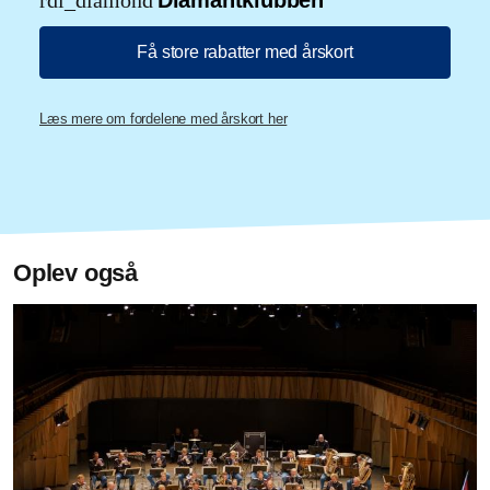
rdl_diamond
Diamantklubben
Få store rabatter med årskort
Læs mere om fordelene med årskort her
Oplev også