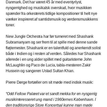
Danmark. Det har været 45 år med eventyrlyst,
nysgerrighed og musikalsk overskud, hvor musikken
spænder fra orkesterets tidlige kompositioner til helt nye
værker inspireret af samtidsmusik og verdensmusikkens
toner.
New Jungle Orchestra har før turneret med Shashank
Subramanyam og ser frem til at spille med denne sande
fløjtemester. Shashank er en talentfuld og anerkendt solist
både i Indien og i resten af verden. Således har Shashank
allerede i en ung alder spillet med guitaristerne John
McLaughlin og Paco de Lucia, tabla-mesteren Zakir
Hussein og sangeren Ustad Sultan Khan.
Pierre Dørge fortæller om sit møde med indisk musik:
“Odd Fellow Palæet var et sandt mekka for en nysgerrig
musikinteresseret ung mand i 1960ernes København. I
den traditionsrige Store Koncertsal kunne man møde