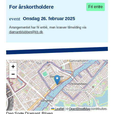
For årskortholdere
Fri entre
event
Onsdag 26. februar 2025
trans.event.date
Arrangementet har fri entré, men kræver tilmelding via
diamantklubben@kb.dk
.
+
−
Leaflet
|
©
OpenStreetMap
contributors
Den Sorte Diamant, Blixen