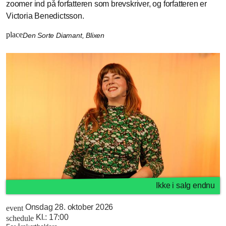
zoomer ind på forfatteren som brevskriver, og forfatteren er
Victoria Benedictsson.
place
Den Sorte Diamant, Blixen
Ikke i salg endnu
Onsdag 28. oktober 2026
event
Kl.:
17:00
schedule