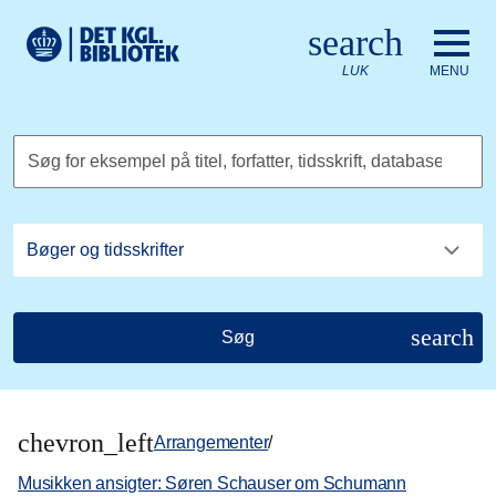
Gå til hovedindholdet
Change language to English
search
Det Kongelige Biblioteks logo. Gå til Det Kongelige Bibliote
LUK
MENU
Søg for eksempel på titel, forfatter, tidsskrift, database
search
Søg
chevron_left
Arrangementer
/
Musikken ansigter: Søren Schauser om Schumann