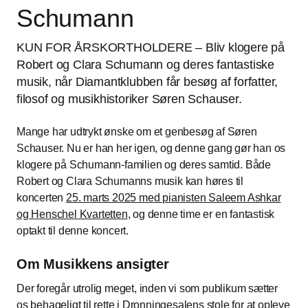
Schumann
KUN FOR ÅRSKORTHOLDERE – Bliv klogere på
Robert og Clara Schumann og deres fantastiske
musik, når Diamantklubben får besøg af forfatter,
filosof og musikhistoriker Søren Schauser.
Mange har udtrykt ønske om et genbesøg af Søren
Schauser. Nu er han her igen, og denne gang gør han os
klogere på Schumann-familien og deres samtid. Både
Robert og Clara Schumanns musik kan høres til
koncerten
25. marts 2025 med pianisten Saleem Ashkar
og Henschel Kvartetten
, og denne time er en fantastisk
optakt til denne koncert.
Om Musikkens ansigter
Der foregår utrolig meget, inden vi som publikum sætter
os behageligt til rette i Dronningesalens stole for at opleve