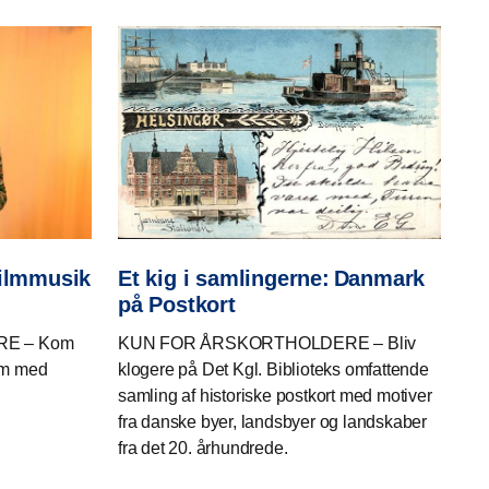
Filmmusik
Et kig i samlingerne: Danmark
på Postkort
E – Kom
KUN FOR ÅRSKORTHOLDERE – Bliv
um med
klogere på Det Kgl. Biblioteks omfattende
samling af historiske postkort med motiver
fra danske byer, landsbyer og landskaber
fra det 20. århundrede.