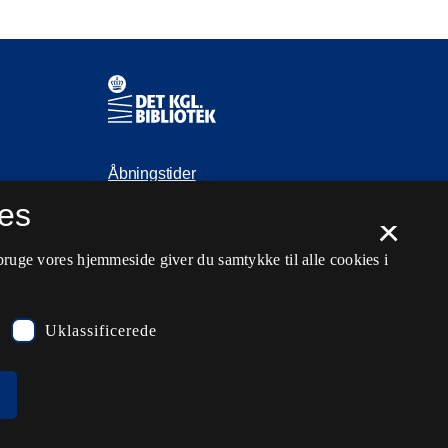
Kontaktinformationer
Åbningstider
es
Spørg biblioteket
×
kb@kb.dk
bruge vores hjemmeside giver du samtykke til alle cookies i
33 47 47 47
Pressekontakt
Uklassificerede
EAN: 5798000795297
rdl_facebook
rdl_instagram
rdl_linkedin
Følg os på Facebook
Følg os på Instagram
Følg os på LinkedIn