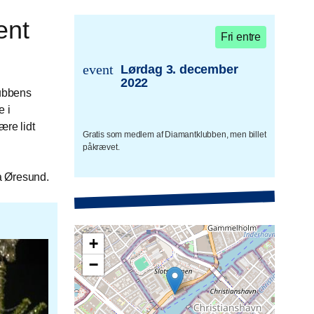
ent
Fri entre
event
Lørdag 3. december
trans.event.date
2022
lubbens
e i
ære lidt
Gratis som medlem af Diamantklubben, men billet
påkrævet.
a Øresund.
+
−