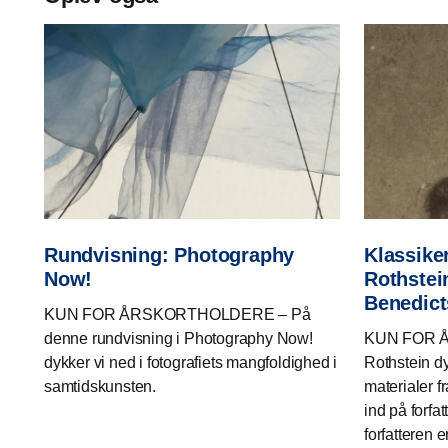
Rundvisning: Photography
Klassike
Now!
Rothstein
Benedic
KUN FOR ÅRSKORTHOLDERE – På
denne rundvisning i Photography Now!
KUN FOR 
dykker vi ned i fotografiets mangfoldighed i
Rothstein dy
samtidskunsten.
materialer f
ind på forfa
forfatteren 