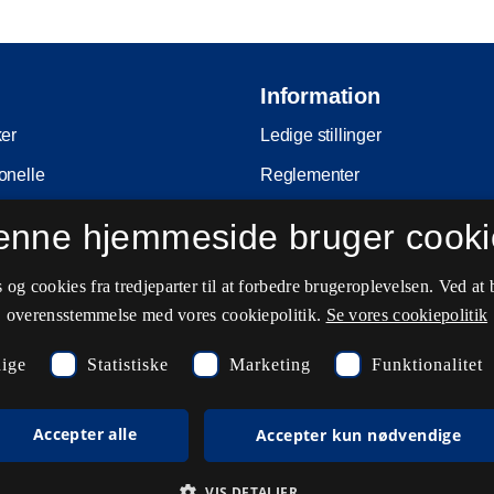
Information
ker
Ledige stillinger
onelle
Reglementer
Ophavsret
enne hjemmeside bruger cooki
nferencer
Privatlivs- og persondatapolitik
og cookies fra tredjeparter til at forbedre brugeroplevelsen. Ved at 
e
Tilgængelighedserklæring
overensstemmelse med vores cookiepolitik.
Se vores cookiepolitik
ing
Driftsstatus
ige
Statistiske
Marketing
Funktionalitet
Cookieindstillinger
Accepter alle
Accepter kun nødvendige
VIS DETALJER