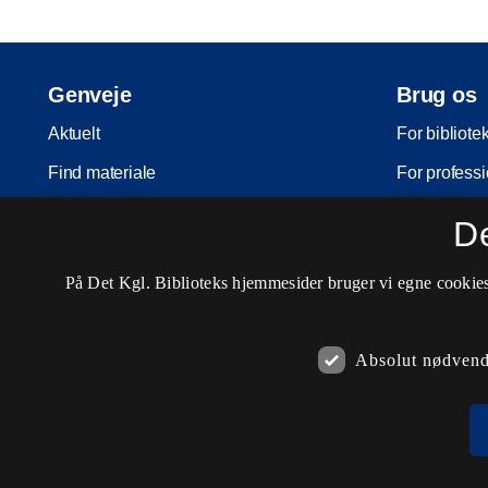
Genveje
Brug os
Aktuelt
For bibliote
Find materiale
For professi
Inspiration
For skoler
D
Arrangementer
Møder og ko
På Det Kgl. Biblioteks hjemmesider bruger vi egne cookies 
Services
Nota-servic
Besøg os
Pligtaflever
Absolut nødvend