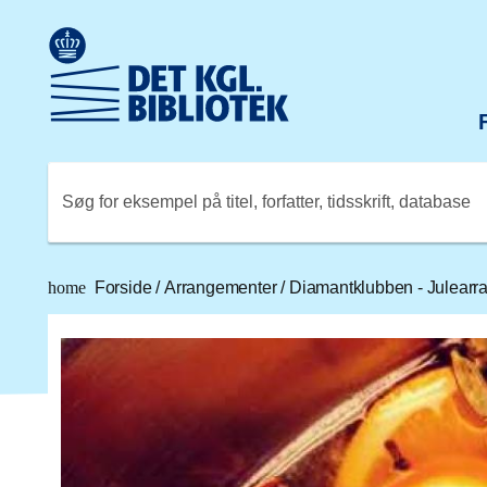
Gå til hovedindholdet
Change language to English
Det Kongelige Biblioteks logo. Gå til Det Kongelige Bibli
Søg for eksempel på titel, forfatter, tidsskrift, database
home
Forside
/
Arrangementer
/
Diamantklubben - Julear