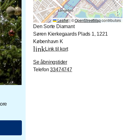
Leaflet
|
©
OpenStreetMap
contributors
Den Sorte Diamant
Søren Kierkegaards Plads 1, 1221
København K
link
Link til kort
Se åbningstider
Telefon
33474747
tore