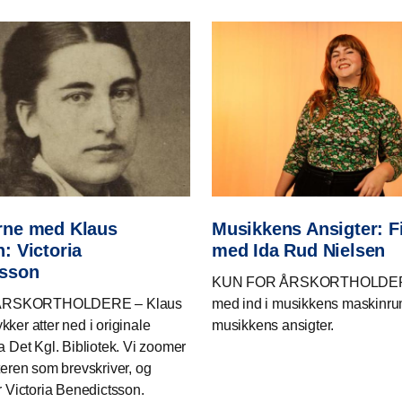
rne med Klaus
Musikkens Ansigter: 
: Victoria
med Ida Rud Nielsen
tsson
KUN FOR ÅRSKORTHOLDER
ÅRSKORTHOLDERE – Klaus
med ind i musikkens maskinr
kker atter ned i originale
musikkens ansigter.
ra Det Kgl. Bibliotek. Vi zoomer
tteren som brevskriver, og
er Victoria Benedictsson.