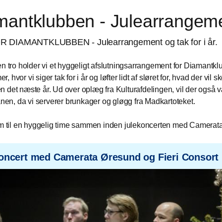
mantklubben - Julearrangem
 DIAMANTKLUBBEN - Julearrangement og tak for i år.
en tro holder vi et hyggeligt afslutningsarrangement for Diamantk
 hvor vi siger tak for i år og løfter lidt af sløret for, hvad der vil sk
 det næste år. Ud over oplæg fra Kulturafdelingen, vil der også v
ganen, da vi serverer brunkager og gløgg fra Madkartoteket.
em til en hyggelig time sammen inden julekoncerten med Camerat
oncert med Camerata Øresund og Fieri Consort