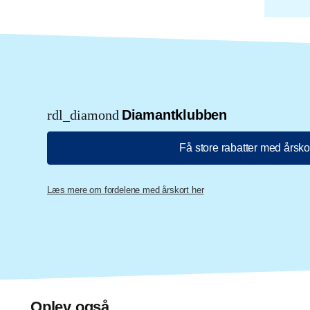
rdl_diamond
Diamantklubben
Få store rabatter med årsko
Læs mere om fordelene med årskort her
Oplev også