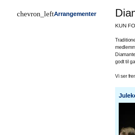
Dia
chevron_left
Arrangementer
KUN FOR
Tradition
medlemmer,
Diamanten
godt til 
Vi ser fr
Julek