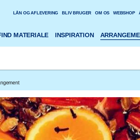
oteks hjemmeside
LÅN OG AFLEVERING
BLIV BRUGER
OM OS
WEBSHOP
FIND MATERIALE
INSPIRATION
ARRANGEME
rangement