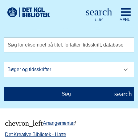
Gå til hovedindholdet
Change language to English
search
Det Kongelige Biblioteks logo. Gå til Det Kongelige Bibliote
LUK
MENU
Søg for eksempel på titel, forfatter, tidsskrift, database
search
Søg
chevron_left
Arrangementer
/
Det Kreative Bibliotek - Hatte