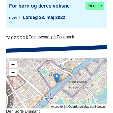
For børn og deres voksne
Fri entre
event
Lørdag 28. maj 2022
trans.event.date
facebook
Følg eventet på Facebook
+
−
Leaflet
|
©
OpenStreetMap
contributors
Den Sorte Diamant