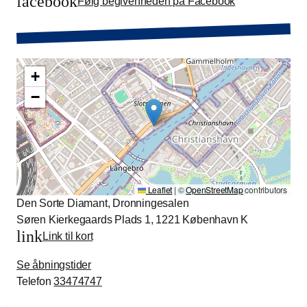
facebook
Følg begivenheden på Facebook
+
−
Leaflet
|
©
OpenStreetMap
contributors
Den Sorte Diamant, Dronningesalen
Søren Kierkegaards Plads 1, 1221 København K
link
Link til kort
Se åbningstider
Telefon
33474747