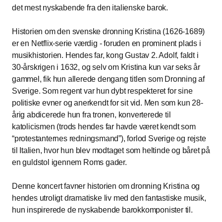
det mest nyskabende fra den italienske barok.
Historien om den svenske dronning Kristina (1626-1689)
er en Netflix-serie værdig - foruden en prominent plads i
musikhistorien. Hendes far, kong Gustav 2. Adolf, faldt i
30-årskrigen i 1632, og selv om Kristina kun var seks år
gammel, fik hun allerede dengang titlen som Dronning af
Sverige. Som regent var hun dybt respekteret for sine
politiske evner og anerkendt for sit vid. Men som kun 28-
årig abdicerede hun fra tronen, konverterede til
katolicismen (trods hendes far havde været kendt som
“protestanternes redningsmand”), forlod Sverige og rejste
til Italien, hvor hun blev modtaget som heltinde og båret på
en guldstol igennem Roms gader.
Denne koncert favner historien om dronning Kristina og
hendes utroligt dramatiske liv med den fantastiske musik,
hun inspirerede de nyskabende barokkomponister til.