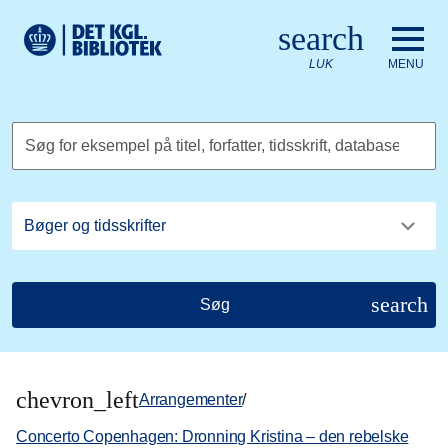
Gå til hovedindholdet
Change language to English
search
Det Kongelige Biblioteks logo. Gå til Det Kongelige Bibliote
LUK
MENU
Søg for eksempel på titel, forfatter, tidsskrift, database
search
Søg
chevron_left
Arrangementer
/
Concerto Copenhagen: Dronning Kristina – den rebelske