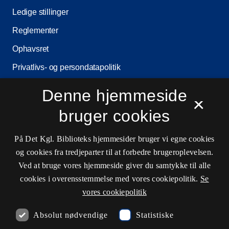
Ledige stillinger
Reglementer
Ophavsret
Privatlivs- og persondatapolitik
Tilgængelighedserklæring
Denne hjemmeside
×
Driftsstatus
bruger cookies
Cookieindstillinger
På Det Kgl. Biblioteks hjemmesider bruger vi egne cookies
og cookies fra tredjeparter til at forbedre brugeroplevelsen.
Kontaktinformationer
Ved at bruge vores hjemmeside giver du samtykke til alle
cookies i overensstemmelse med vores cookiepolitik.
Se
vores cookiepolitik
Åbningstider
Absolut nødvendige
Statistiske