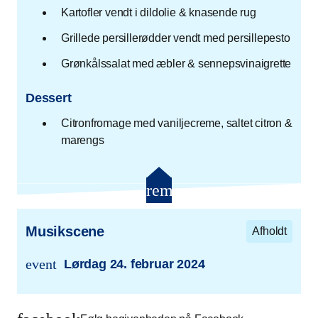
Kartofler vendt i dildolie & knasende rug
Grillede persillerødder vendt med persillepesto
Grønkålssalat med æbler & sennepsvinaigrette
Dessert
Citronfromage med vaniljecreme, saltet citron &
marengs
remove
Luk
Musikscene
Afholdt
event
Lørdag 24. februar 2024
trans.event.date