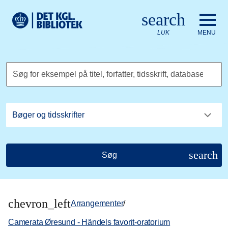
Gå til hovedindholdet
Change language to English
search
Det Kongelige Biblioteks logo. Gå til Det Kongelige Bibliote
LUK
MENU
Søg for eksempel på titel, forfatter, tidsskrift, database
search
Søg
chevron_left
Arrangementer
/
Camerata Øresund - Händels favorit-oratorium