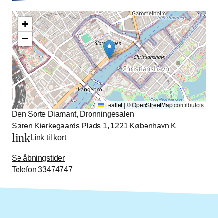
+
−
Leaflet
|
©
OpenStreetMap
contributors
Den Sorte Diamant, Dronningesalen
Søren Kierkegaards Plads 1, 1221 København K
link
Link til kort
Se åbningstider
Telefon
33474747