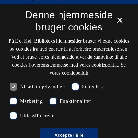
Tilgængelighedserklæring
Denne hjemmeside
×
Driftsstatus
bruger cookies
Cookieindstillinger
På Det Kgl. Biblioteks hjemmesider bruger vi egne cookies
og cookies fra tredjeparter til at forbedre brugeroplevelsen.
Kontaktinformationer
Ved at bruge vores hjemmeside giver du samtykke til alle
cookies i overensstemmelse med vores cookiepolitik.
Se
vores cookiepolitik
Åbningstider
Absolut nødvendige
Statistiske
Spørg biblioteket
Marketing
Funktionalitet
kb@kb.dk
Uklassificerede
33 47 47 47
Pressekontakt
Accepter alle