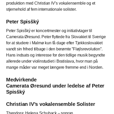
produktion med Christian IV’s vokalensemble og et
stjernehold af fem internationale solister.
Peter Spisšký
Peter Spisšký er koncertmester og initiativtager til
Camerata Øresund. Peter flyttede fra Slovakiet til Sverige
for at studere i Malmø kun få dage efter Tjekkoslovakiet
vandt sin frihed tilbage i den berømte ”Fløjlsrevolution”.
Hans indsats og interesse for den tidlige musik begyndte
allerede under violinstudiet i Bratislava, hvor man på
mange måder var meget længere fremme end i Norden.
Medvirkende
Camerata Øresund under ledelse af Peter
Spisšký
Christian IV’s vokalensemble Solister
Theodora: Helena Schuback – sopran