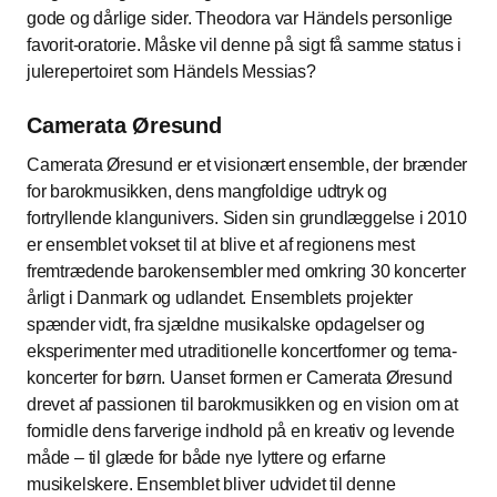
gode og dårlige sider. Theodora var Händels personlige
favorit-oratorie. Måske vil denne på sigt få samme status i
julerepertoiret som Händels Messias?
Camerata Øresund
Camerata Øresund er et visionært ensemble, der brænder
for barokmusikken, dens mangfoldige udtryk og
fortryllende klangunivers. Siden sin grundlæggelse i 2010
er ensemblet vokset til at blive et af regionens mest
fremtrædende barokensembler med omkring 30 koncerter
årligt i Danmark og udlandet. Ensemblets projekter
spænder vidt, fra sjældne musikalske opdagelser og
eksperimenter med utraditionelle koncertformer og tema-
koncerter for børn. Uanset formen er Camerata Øresund
drevet af passionen til barokmusikken og en vision om at
formidle dens farverige indhold på en kreativ og levende
måde – til glæde for både nye lyttere og erfarne
musikelskere. Ensemblet bliver udvidet til denne