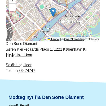
−
Leaflet
|
©
OpenStreetMap
contributors
Den Sorte Diamant
Søren Kierkegaards Plads 1, 1221 København K
link
Link til kort
Se åbningstider
Telefon
33474747
Modtag nyt fra Den Sorte Diamant
email
Email