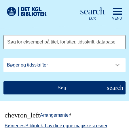
Gå til hovedindholdet
Change language to English
search
Det Kongelige Biblioteks logo. Gå til Det Kongelige Bibliote
LUK
MENU
Søg for eksempel på titel, forfatter, tidsskrift, database
search
Søg
chevron_left
Arrangementer
/
Børnenes Bibliotek: Lav dine egne magiske væsner