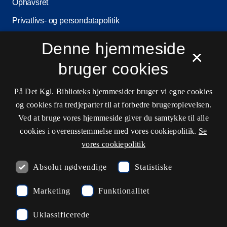
Ophavsret
Privatlivs- og persondatapolitik
Tilgængelighedserklæring
Denne hjemmeside
×
Driftsstatus
bruger cookies
Cookieindstillinger
På Det Kgl. Biblioteks hjemmesider bruger vi egne cookies
og cookies fra tredjeparter til at forbedre brugeroplevelsen.
Kontaktinformationer
Ved at bruge vores hjemmeside giver du samtykke til alle
cookies i overensstemmelse med vores cookiepolitik.
Se
vores cookiepolitik
Åbningstider
Absolut nødvendige
Statistiske
Spørg biblioteket
Marketing
Funktionalitet
kb@kb.dk
Uklassificerede
33 47 47 47