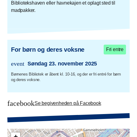
Bibliotekshaven eller havnekajen et oplagt sted til
madpakker.
For børn og deres voksne
Fri entre
event
Søndag 23. november 2025
trans.event.date
Børnenes Bibliotek er åbent kl. 10-16, og der er fri entré for børn
og deres voksne.
facebook
Se begivenheden på Facebook
+