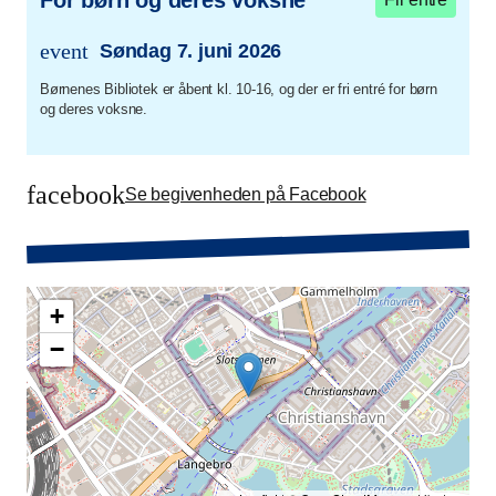
For børn og deres voksne
event
Søndag 7. juni 2026
trans.event.date
Børnenes Bibliotek er åbent kl. 10-16, og der er fri entré for børn
og deres voksne.
facebook
Se begivenheden på Facebook
+
−