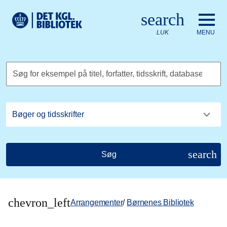
Gå til hovedindholdet
Change language to English
search
Det Kongelige Biblioteks logo. Gå til Det Kongelige Bibliote
LUK
MENU
Søg for eksempel på titel, forfatter, tidsskrift, database
search
Søg
chevron_left
Arrangementer
/
Børnenes Bibliotek