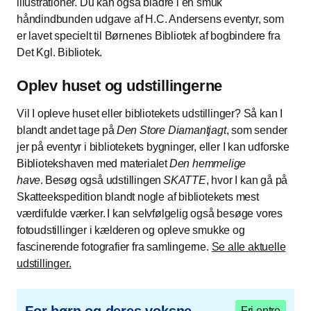
illustrationer. Du kan også bladre i en smuk
håndindbunden udgave af H.C. Andersens eventyr, som
er lavet specielt til Børnenes Bibliotek af bogbindere fra
Det Kgl. Bibliotek.
Oplev huset og udstillingerne
Vil I opleve huset eller bibliotekets udstillinger? Så kan I
blandt andet tage på
Den Store Diamantjagt
, som sender
jer på eventyr i bibliotekets bygninger, eller I kan udforske
Bibliotekshaven med materialet
Den hemmelige
have
. Besøg også udstillingen
SKATTE
, hvor I kan gå på
Skatteekspedition blandt nogle af bibliotekets mest
værdifulde værker. I kan selvfølgelig også besøge vores
fotoudstillinger i kælderen og opleve smukke og
fascinerende fotografier fra samlingerne.
Se alle aktuelle
udstillinger.
Fri entre