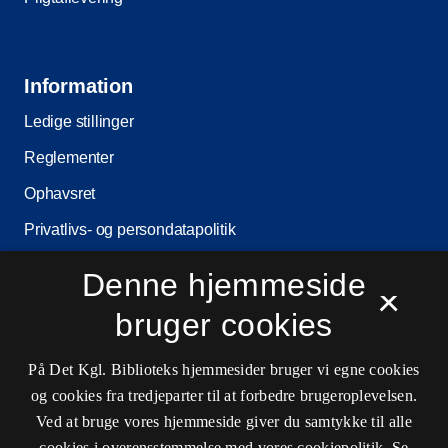
Information
Ledige stillinger
Reglementer
Ophavsret
Privatlivs- og persondatapolitik
Tilgængelighedserklæring
Denne hjemmeside
×
Driftsstatus
bruger cookies
Cookieindstillinger
På Det Kgl. Biblioteks hjemmesider bruger vi egne cookies
og cookies fra tredjeparter til at forbedre brugeroplevelsen.
Kontaktinformationer
Ved at bruge vores hjemmeside giver du samtykke til alle
cookies i overensstemmelse med vores cookiepolitik.
Se