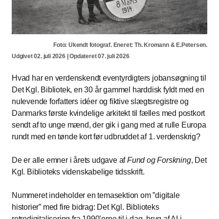
Foto: Ukendt fotograf. Eneret: Th. Kromann & E.Petersen.
Udgivet 02. juli 2026 | Opdateret 07. juli 2026
Hvad har en verdenskendt eventyrdigters jobansøgning til
Det Kgl. Bibliotek, en 30 år gammel harddisk fyldt med en
nulevende forfatters idéer og fiktive slægtsregistre og
Danmarks første kvindelige arkitekt til fælles med postkort
sendt af to unge mænd, der gik i gang med at rulle Europa
rundt med en tønde kort før udbruddet af 1. verdenskrig?
De er alle emner i årets udgave af
Fund og Forskning
, Det
Kgl. Biblioteks videnskabelige tidsskrift.
Nummeret indeholder en temasektion om ”digitale
historier” med fire bidrag: Det Kgl. Biblioteks
retrodigitalisering fra 1990’erne til i dag, brug af AI i