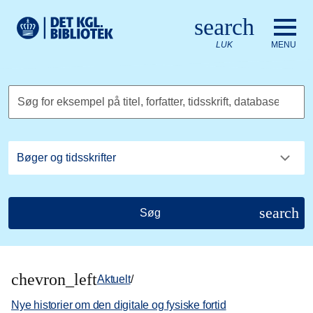
Gå til hovedindholdet
Change language to English
search
Det Kongelige Biblioteks logo. Gå til Det Kongelige Bibliote
LUK
MENU
Søg for eksempel på titel, forfatter, tidsskrift, database
search
Søg
chevron_left
Aktuelt
/
Nye historier om den digitale og fysiske fortid