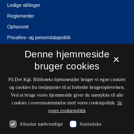
Ledige stillinger
Reglementer
Ophavsret
Privatlivs- og persondatapolitik
Tilgængelighedserklæring
Denne hjemmeside
×
Driftsstatus
bruger cookies
Cookieindstillinger
På Det Kgl. Biblioteks hjemmesider bruger vi egne cookies
og cookies fra tredjeparter til at forbedre brugeroplevelsen.
Kontaktinformationer
Ved at bruge vores hjemmeside giver du samtykke til alle
cookies i overensstemmelse med vores cookiepolitik.
Se
vores cookiepolitik
Åbningstider
Absolut nødvendige
Statistiske
Spørg biblioteket