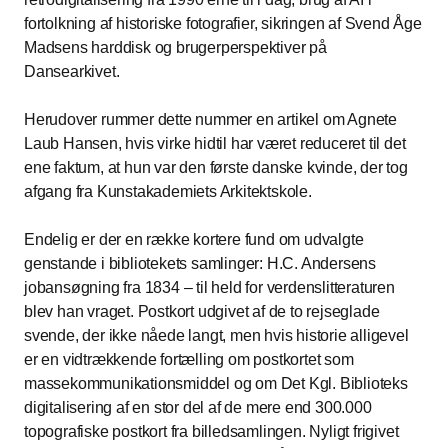
fortolkning af historiske fotografier, sikringen af Svend Åge
Madsens harddisk og brugerperspektiver på
Dansearkivet.
Herudover rummer dette nummer en artikel om Agnete
Laub Hansen, hvis virke hidtil har været reduceret til det
ene faktum, at hun var den første danske kvinde, der tog
afgang fra Kunstakademiets Arkitektskole.
Endelig er der en række kortere fund om udvalgte
genstande i bibliotekets samlinger: H.C. Andersens
jobansøgning fra 1834 – til held for verdenslitteraturen
blev han vraget. Postkort udgivet af de to rejseglade
svende, der ikke nåede langt, men hvis historie alligevel
er en vidtrækkende fortælling om postkortet som
massekommunikationsmiddel og om Det Kgl. Biblioteks
digitalisering af en stor del af de mere end 300.000
topografiske postkort fra billedsamlingen. Nyligt frigivet