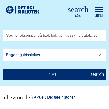
Gå til hovedindholdet
Change language to English
search
Det Kongelige Biblioteks logo. Gå til Det Kongelige Bibliote
LUK
MENU
Søg for eksempel på titel, forfatter, tidsskrift, database
search
Søg
chevron_left
Aktuelt
/
Digitale historier