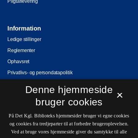
Pligtaflevering
Information
Ledige stillinger
Reglementer
Ophavsret
Privatlivs- og persondatapolitik
Tilgængelighedserklæring
Denne hjemmeside
×
Driftsstatus
bruger cookies
Cookieindstillinger
På Det Kgl. Biblioteks hjemmesider bruger vi egne cookies
og cookies fra tredjeparter til at forbedre brugeroplevelsen.
Kontaktinformationer
Ved at bruge vores hjemmeside giver du samtykke til alle