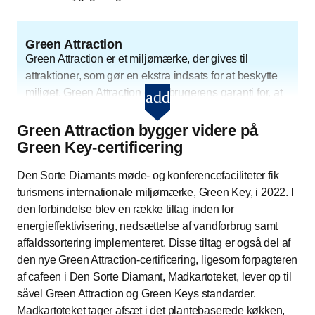
Green Attraction
Green Attraction er et miljømærke, der gives til
attraktioner, som gør en ekstra indsats for at beskytte
miljøet. Green Attraction er forbrugerens garanti for, at
add
Green Attraction - Åbn og læs 
besøgsstedet lever op til en lang række krav, som
giver en mere bæredygtig profil. Horesta er ansvarlig
Green Attraction bygger videre på
for certificeringen.
Green Key-certificering
Den Sorte Diamants møde- og konferencefaciliteter fik
Læs mere om Green Attraction
turismens internationale miljømærke, Green Key, i 2022. I
den forbindelse blev en række tiltag inden for
energieffektivisering, nedsættelse af vandforbrug samt
affaldssortering implementeret. Disse tiltag er også del af
den nye Green Attraction-certificering, ligesom forpagteren
af cafeen i Den Sorte Diamant, Madkartoteket, lever op til
såvel Green Attraction og Green Keys standarder.
Madkartoteket tager afsæt i det plantebaserede køkken,