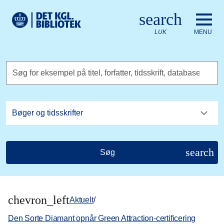
Gå til hovedindholdet
Change language to English
search
Det Kongelige Biblioteks logo. Gå til Det Kongelige Bibliote
LUK
MENU
Søg for eksempel på titel, forfatter, tidsskrift, database
search
Søg
chevron_left
Aktuelt
/
Den Sorte Diamant opnår Green Attraction-certificering