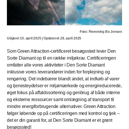
Foto: Flemming Bo Jensen
Udgivet 10. april 2025 | Opdateret 28. april 2025
Som Green Attraction-certificeret besøgssted lever Den
Sorte Diamant op til en række miljøkrav. Certificeringen
omfatter alle vores aktiviteter i Den Sorte Diamant
inklusive vores leverandører inden for forplejning og
rengøring. Det indebærer blandt andet, at indkøb af varer
og tjenesteydelser er miljømærkede og energireducerede,
øget fokus på affaldssortering og genbrug af både interne
og eksterne ressourcer samt omlægning af transport til
mindre energiforbrugende alternativer. Green Attraction
følger løbende op på certificeringen med kontrol og tjek –
det er din garanti for, at Den Sorte Diamant er et grønt
besøgssted!