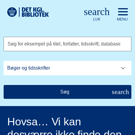
Gå til hovedindholdet
Change language to English
search
Det Kongelige Biblioteks logo. Gå til Det Kongelige Bibliote
LUK
MENU
Søg for eksempel på titel, forfatter, tidsskrift, database
search
Søg
Hovsa… Vi kan
desværre ikke finde den