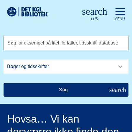
Gå til hovedindholdet
Change language to English
search
Det Kongelige Biblioteks logo. Gå til Det Kongelige Bibliote
LUK
MENU
Søg for eksempel på titel, forfatter, tidsskrift, database
search
Søg
Hovsa… Vi kan
desværre ikke finde den