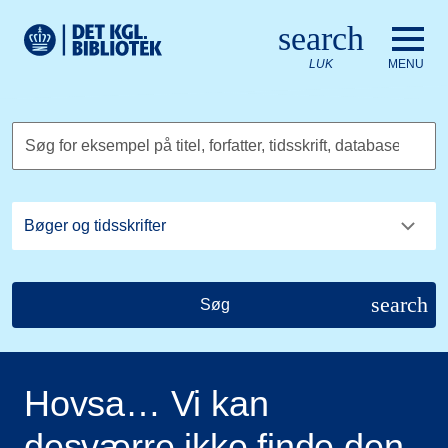
Gå til hovedindholdet
Change language to English
search
Det Kongelige Biblioteks logo. Gå til Det Kongelige Bibliote
LUK
MENU
Søg for eksempel på titel, forfatter, tidsskrift, database
search
Søg
Hovsa… Vi kan
desværre ikke finde den