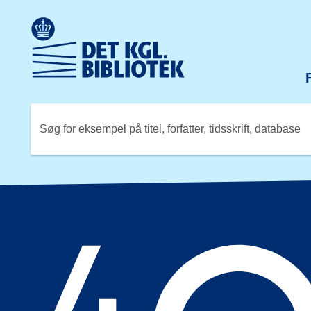
Gå til hovedindholdet
Change language to English
Det Kongelige Biblioteks logo. Gå til Det Kongelige Bibli
Søg for eksempel på titel, forfatter, tidsskrift, database