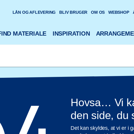
oteks hjemmeside
LÅN OG AFLEVERING
BLIV BRUGER
OM OS
WEBSHOP
FIND MATERIALE
INSPIRATION
ARRANGEME
Hovsa… Vi ka
den side, du
Det kan skyldes, at vi er i