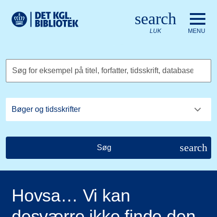
Gå til hovedindholdet
Change language to English
search
Det Kongelige Biblioteks logo. Gå til Det Kongelige Bibliote
LUK
MENU
Søg for eksempel på titel, forfatter, tidsskrift, database
search
Søg
Hovsa… Vi kan
desværre ikke finde den