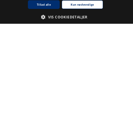
Tillad alle
Kun nødvendige
VIS COOKIEDETALJER
Nødvendige
Analyse
De cookies, der er nødvendige for at hjemmesiden fungerer.
Udbyder /
Navn på cookie
Udløb
Beskrivelse
Domæne
CookieScriptConsent
1
Denne
CookieScript
.www5.kb.dk
måned
cookie
bruges af
tjenesten
Cookie-
Script.com til
at huske
præferencer
for samtykke
til
besøgende.