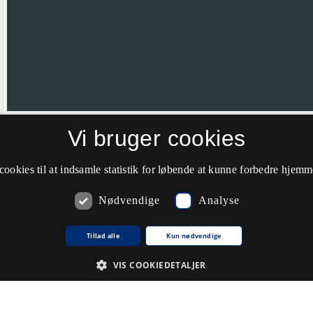
Vi bruger cookies
Hvis nålen ikke er helt korrekt placeret vil vi meget gerne have din hj
farve til grøn.
cookies til at indsamle statistik for løbende at kunne forbedre hjem
Nødvendige
Analyse
Kommentarer
Tillad alle
Kun nødvendige
VIS COOKIEDETALJER
Du skal
logge ind
for at kunne skrive kommentarer.