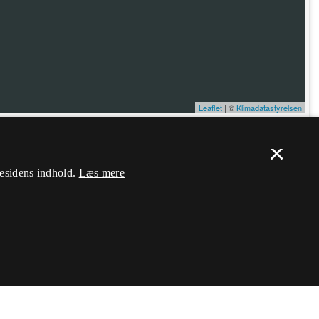
Leaflet
| ©
Klimadatastyrelsen
×
ælp. Du skal
logge ind
, og herefter kan du flytte nålen og ændre dens
mesidens indhold.
Læs mere