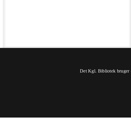
Det Kgl. Bibliotek bruger 
Oplysninger
Sidst rettet: 2017-02-06 10:53
Du skal
logge ind
for at kunne ændre eller tilføje oplysninger.
Titel:
Juel, Fru Ingrid, gårdejerske - 1954 -