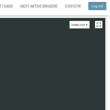
 I GANG
MEST AKTIVE BRUGERE
STATISTIK
Log ind
Indlæs kort